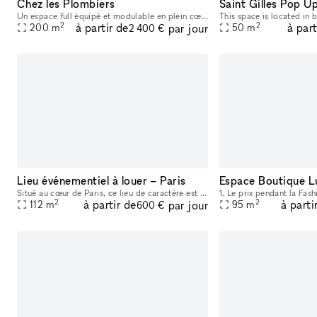
Chez les Plombiers
Saint Gilles Pop U
Un espace full équipé et modulable en plein cœur du 1er arrondissement de Paris A 100m de la Samaritaine, parfait pour vos showrooms, présentations presse, pop-up, défilés, expositions ou tournages.
2
2
à partir de
à part
par jour
200
m
50
m
2 400 €
Lieu événementiel à louer – Paris
Situé au cœur de Paris, ce lieu de caractère est disponible à la location pour accueillir vos événements et projets éphémères. Grâce à ses grandes vitrines d’angle, sa belle luminosité, ses poutres
2
2
à partir de
à parti
par jour
112
m
95
m
600 €