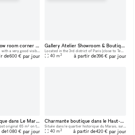
Beautiful space-Show room corner spot close from" le marché des enfants rouges" Haut Marais
Gallery Atelier Showroom & Boutique • Pretty Chic Versatile Design • Rue Meslay - Haut Marais
40 sq meters corner shop with a very good visibility . 3 meters high ceilings, and 2 main windows 3,20 meters width and 3,2 meters width in the heat of the Marais . Large storage space in the bas
Located in the 3rd district of Paris (close to Temple and République metro stations), this charming gallery will seduce you with its unique volumes and design blending atelier-loft spirit and histori
2
ir de
à partir de
par jour
par jour
40
m
600 €
396 €
Espace-Galerie unique dans Le Marais
Charmante boutique dans le Haut-Marais
This white place of the most original 65 m² on the ground floor, divided into two communicating spaces and equipped with a lovely garden of 45 m² with a cafétaria - greenhouse of 10 m2 heated and equ
Située dans le quartier historique du Marais, sur un grand boulevard passager, belle boutique lumineuse de 40m2 disposant d'une grande vitrine. Ideal pour les pop-up stores, les lancements de produit
2
r de
à partir de
par jour
par jour
40
m
1 080 €
420 €