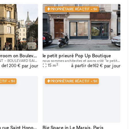
PROPRIÉTAIRE RÉACTIF < 1H
Prime Corner Showroom on Boulevard Saint-Michel
le petit prieuré Pop Up Boutique
POP-UP STORE FOR RENT – BOULEVARD SAINT-MICHEL, PARIS 5TH Position your brand in the heart of one of the busiest and most iconic locations on Paris’s Left Bank. This retail space enjoys a prime loc
nous sommes architectes et avons créé "le petit prieure" pour offrir un espace aménagé et modulable pour tous les créateurs qui souhaitent présenter leur travaux ( designers, artistes, céramistes, ph
2
r de
à partir de
par jour
par jour
15
m
1 200 €
162 €
TIF < 1H
PROPRIÉTAIRE RÉACTIF < 1H
Splendid showroom rue Saint Honoré - Place Vendôme, in the heart of Paris fashion & culture district.
Big Space in Le Marais, Paris