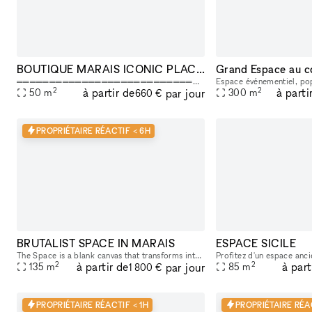
BOUTIQUE MARAIS ICONIC PLACE DES VOSGES -
Grand Espace au c
═══════════════════════════════════════════ 🇫🇷 VERSION FRANÇAISE ═══════════════════════════════════════════ LÀ OÙ VOTRE ÉVÉNEMENT FAIT LA DIFFÉRENCE, On dit souvent que la Place des Vosges a ce po
2
2
à partir de
à parti
par jour
50
m
300
m
660 €
PROPRIÉTAIRE RÉACTIF < 6H
BRUTALIST SPACE IN MARAIS
ESPACE SICILE
The Space is a blank canvas that transforms into a showroom, gallery, event space, intimate dinner, cocktail or exposition space—each experience unfolding behind its discreet, brutalist facade. The
2
2
à partir de
à part
par jour
135
m
85
m
1 800 €
PROPRIÉTAIRE RÉACTIF < 1H
PROPRIÉTAIRE RÉA