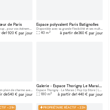
œur de Paris
Espace polyvalent Paris Batignolles
Espace événementiel, popup , pour vos événements professionnels au cœur de Paris , entre Palais Royal et Opéra
Disponible avec sa grande flexibilité et ses multiples configurations possibles, il a été conçu pour s’adapter aux différents besoins Composé d’un showroom avec vitrine sur rue et un bar/caisse cen
2
r de
à partir de
par jour
par jour
40
m
1 920 €
360 €
Galerie - Espace Thorigny Le Marais - 1mn du Musée Picasso
Profitez d'un espace ancien plein de charme avec une belle hauteur sous plafond. Idéalement situé vous pouvez y accueillir votre clientèle sans problème. Il y a un espace stockage ainsi qu'un espace
Espace Thorigny - Le Marais | Pop Up Store | Location Galerie D'Art Welcome to this exceptional rental space of 180 square meters located in the heart of the 3rd arrondissement of Paris, just a few
2
ir de
à partir de
par jour
par jour
180
m
540 €
1 440 €
CTIF < 21H
PROPRIÉTAIRE RÉACTIF < 22H