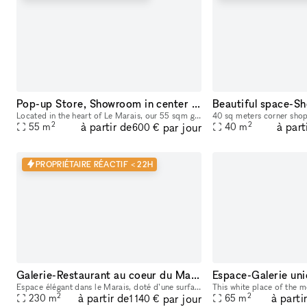
Pop-up Store, Showroom in center Le Marais
Located in the heart of Le Marais, our 55 sqm ground-floor space is designed for fashion showrooms, pop-ups, brand activations, and creative retail experiences during Paris Fashion Week and beyond.
2
2
à partir de
à part
par jour
55
m
40
m
600 €
PROPRIÉTAIRE RÉACTIF < 22H
Galerie-Restaurant au coeur du Marais
Espace élégant dans le Marais, doté d’une surface à louer modulable (à partir de 65m 2 et jusqu’à 230 m2) : idéal pour vos showrooms, vernissages, événements à l’occasion de la Fashion Week, lancemen
2
2
à partir de
à parti
par jour
230
m
65
m
1 140 €