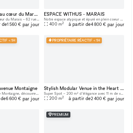
Showroom/Galerie au cœur du Marais
ESPACE WITHUS - MARAIS
Galerie d’exception au cœur du Marais – 62 rue de Turenne Idéalement située sur l’une des artères les plus recherchées du Marais, entre la Place des Vosges et la rue de Bretagne, la galerie bénéficie
Notre espace atypique et épuré en plein coeur du marais (situé entre l'Hotel de Ville et la rue des Archives), vous accueil pour vos projets en tout genre : Shooting/tournage , défilé , showroom , pr
2
r de
à partir de
par jour
par jour
400
m
1 560 €
4 800 €
TIF < 1H
PROPRIÉTAIRE RÉACTIF < 1H
 avenue Montaigne
Stylish Modular Venue in the Heart of Le Marais
Au numéro 53 de l'Avenue Montaigne, découvrez un lieu unique de 200 m2 et sa terrasse arborée de 60m2, à l'abri de tous les regards, sous une magnifique verrière dans un écrin de verdure tropicale.
Super Spot – 200 m² d’élégance avec 11 m de vitrine dans le Marais (Paris 3ᵉ) Situé au 39 rue Volta, Paris 3ᵉ, à deux pas du métro Arts & Métiers, Super Spot est l’adresse idéale pour vos pop-up sto
2
 de
à partir de
par jour
par jour
200
m
6 600 €
2 400 €
PREMIUM