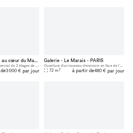
Espace de 2 étages au cœur du Marais.
Galerie - Le Marais - PARIS
Magnifique espace commercial de 2 étages de 170 m² au cœur du Marais. Très lumineux, il comprend le Wi-Fi, une cave, 6 vitrines, un style Haussmannien, ainsi qu’un mini-kitchen et une toilet.
Ouverture d'un nouveau showroom en face de l'hôtel du Grand Veneur, dans la rue de Turenne très passante, Lieu idéal pour marques de créateurs, boutique vintage, showroom, évènementiel, galeries d'a
2
 de
à partir de
par jour
par jour
72
m
3 000 €
480 €