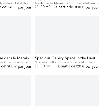
Nestled within a beautifully restored listed Haussmann building at 229 Rue Saint-Honoré, between Place Vendôme, the Tuileries Gardens and the Louvre, 229LAB offers one of Paris' most prestigious addr
Located in the Marais district of Paris 3rd arrondissement. Large space available for rent for showrooms, fashion events, art galleries, etc.
2
r de
à partir de
par jour
par jour
120
m
1 140 €
1 800 €
e dans le Marais
Spacious Gallery Space in the Haut Marais
Ce vaste espace modulable à louer se situe dans le quartier du Haut Marais, centre de gravité des touristes et parisiens les plus branchés. Les boutiques y sont pointues, les bars et restaurants, con
Spacious 1000 sq ft space in the heart of the vibrant Haut Marais. Bright, grand, street-level space featuring two very large floor-to-ceiling windows that open directly onto the street, offering str
2
r de
à partir de
par jour
par jour
100
m
1 200 €
720 €