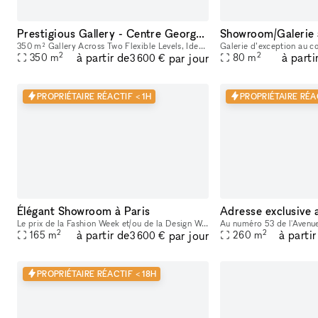
Prestigious Gallery - Centre Georges Pompidou
350 m² Gallery Across Two Flexible Levels, Ideally Located Facing the Centre Georges Pompidou, in the Dynamic Marais/Châtelet District This exceptional space offers a modern, versatile environment,
2
2
à partir de
à parti
par jour
350
m
80
m
3 600 €
PROPRIÉTAIRE RÉACTIF < 1H
PROPRIÉTAIRE RÉAC
Élégant Showroom à Paris
Adresse exclusive
Le prix de la Fashion Week et/ou de la Design Week est de 4 375 EUR par jour. Cette location flexible est parfaite pour des événements tels que des expositions d'art, offrant des services supplémenta
2
2
à partir de
à partir
par jour
165
m
260
m
3 600 €
PROPRIÉTAIRE RÉACTIF < 18H