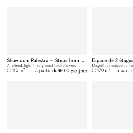
Showroom Palestro — Steps from Marais & Palais Royal
A refined, light-filled ground-level showroom in the heart of Paris’s creative core—minutes from the Centre Pompidou (Beaubourg), the Bourse de Commerce – Pinault Collection, and the Jardin du Palais
2
2
à partir de
à partir
par jour
110
m
170
m
660 €