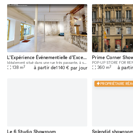
L’Expérience Événementielle d’Exception au Cœur de Bastille
Idéalement situé dans une rue très passante, à seulement une minute du métro, cet espace offre un emplacement stratégique au cœur d’un quartier dynamique et recherché. La boutique de 90 m² bénéficie
2
2
à partir de
à parti
par jour
138
m
360
m
1 140 €
PROPRIÉTAIRE RÉAC
Le 6 Studio Showroom