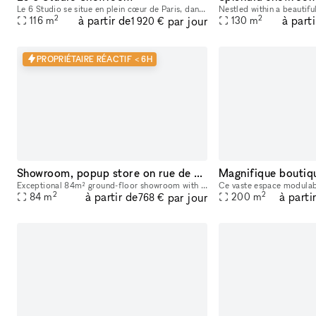
Le 6 Studio se situe en plein cœur de Paris, dans le Sentier. - STUDIO PHOTO & VIDÉO 2 PLATEAUX dont 1 CYCLO - ESPACE DE LOCATION POUR SHOWROOMS / EXPOSITIONS / CASTINGS
2
2
à partir de
à parti
par jour
116
m
130
m
1 920 €
PROPRIÉTAIRE RÉACTIF < 6H
Showroom, popup store on rue de Turenne
Magnifique boutiqu
Exceptional 84m² ground-floor showroom with a sleek design, located in the heart of the Marais, Paris’ historic and fashion-centric district. Its prime location and flexible layout make it ideal for
2
2
à partir de
à parti
par jour
84
m
200
m
768 €