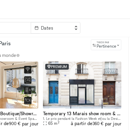
Dates
clé
Paris
TRIER PAR
Pertinence
au monde
PREMIUM
Rue Montmorency Boutique/Showroom
Temporary 13 Marais show room & pop up
'INAPERÇU STUDIO – Showroom & Event Space in the Heart of Le Marais Located in the heart of Le Marais, one of Paris's most vibrant and sought-after neighborhoods, L'INAPERÇU STUDIO is a versatile ve
1. Le prix pendant la Fashion Week et/ou la Design Week est de 1875 € par jour et 11 250 € par semaine. Profitez de notre espace polyvalent idéal pour les showrooms de mode, les produits de luxe, les
2
ir de
à partir de
par jour
par jour
65
m
900 €
360 €