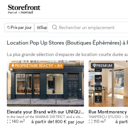
Prix par jour
Superficie
Projets
Équipements
Mot 
Location Pop Up Stores (Boutiques Éphémères) à 
La plus grande sélection d'espaces de location courte durée 
PROPRIÉTAIRE RÉACTIF < 4H
PREMIUM
Elevate your Brand with our UNIQUE POP UP SPACE in PARIS Marais
In the heart of the MARAIS DISTRICT and a vibrant neighborhood, our space provides you with an outstanding FRONTAGE, VOLUME and ARCHITECTURE. The location is very interesting as it is on a real sho
2
2
à partir de
à part
par jour
140
m
110
m
1 800 €