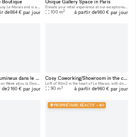
p Boutique
Unique Gallery Space in Paris
This space is located in busy Le Marais and is a perfect space for pop ups, events, exhibitions or as a showroom. The space have white walls, wooden flooring. Fashion week + high season prices: 7250
Elevate your retail experience at our exceptional high street space in the heart of Paris. With great windows, this atypical location in the renowned "marché des enfants rouges" area offers a unique
2
ir de
à partir de
par jour
par jour
100
m
864 €
960 €
Espace Boutique Lumineux dans le Marais
Cosy Coworking/Showroom in the center of Le Marais
1. Le prix pendant la Fashion Week et/ou la Design Week est de 1875€ par jour et 22500€ par mois. Ce lieu est parfait pour les marques et professionnels à la recherche d'une boutique éphémère ou d'un
Loft of 90m2 in the heart of Le Marais, with direct access from the street. Original stone walls, wooden beams and a lot of charm. The ground floor offers a large open area that can either be use as
2
r de
à partir de
par jour
par jour
90
m
2 160 €
960 €
PROPRIÉTAIRE RÉACTIF < 4H