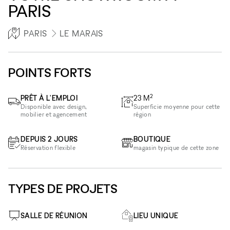
PARIS
PARIS
LE MARAIS
POINTS FORTS
2
PRÊT À L'EMPLOI
23
M
Disponible avec design,
Superficie moyenne pour cette
mobilier et agencement
région
DEPUIS 2 JOURS
BOUTIQUE
Réservation flexible
magasin typique de cette zone
TYPES DE PROJETS
SALLE DE RÉUNION
LIEU UNIQUE