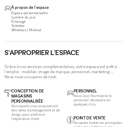
À propos de l'espace
Espace personnalisable
Lumière du jour
Éclairage
Toilettes
Whitebox / Minimal
S'APPROPRIER L'ESPACE
Grâce à nos services complémentaires, votre espace est prêt à
l'emploi : mobilier, image de marque, personnel, marketing...
Nous nous occupons de tout.
CONCEPTION DE
PERSONNEL
MAGASINS
Nous vous fournissons le
personnel nécessaire en
PERSONNALISÉE
quelques clics.
Nos experts vous proposeront
des idées d'aménagement et de
design pour améliorer
POINT DE VENTE
l'expérience client.
Acceptez toutes les principales
cartes de crédit pour une