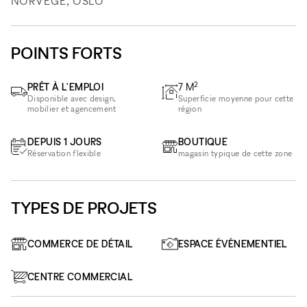
NORVÈGE, OSLO
POINTS FORTS
2
PRÊT À L'EMPLOI
7
M
Disponible avec design,
Superficie moyenne pour cette
mobilier et agencement
région
DEPUIS 1 JOURS
BOUTIQUE
Réservation flexible
magasin typique de cette zone
TYPES DE PROJETS
COMMERCE DE DÉTAIL
ESPACE ÉVÉNEMENTIEL
CENTRE COMMERCIAL