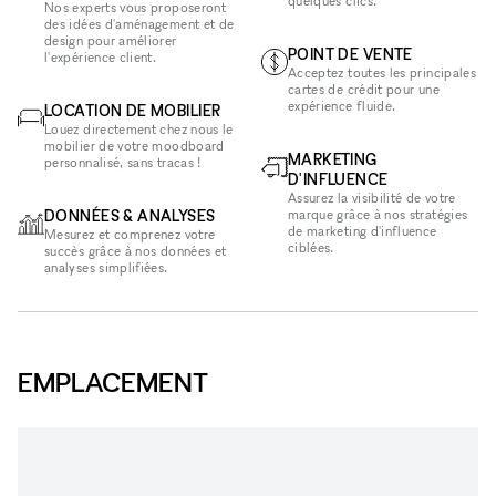
quelques clics.
Nos experts vous proposeront
des idées d'aménagement et de
design pour améliorer
POINT DE VENTE
l'expérience client.
Acceptez toutes les principales
cartes de crédit pour une
expérience fluide.
LOCATION DE MOBILIER
Louez directement chez nous le
mobilier de votre moodboard
MARKETING
personnalisé, sans tracas !
D'INFLUENCE
Assurez la visibilité de votre
DONNÉES & ANALYSES
marque grâce à nos stratégies
de marketing d'influence
Mesurez et comprenez votre
ciblées.
succès grâce à nos données et
analyses simplifiées.
EMPLACEMENT