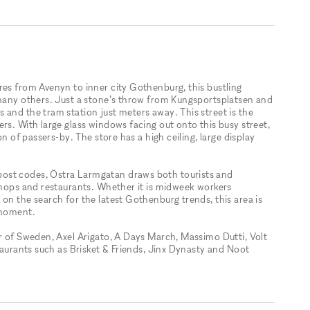
s from Avenyn to inner city Gothenburg​​,​​ this bustling
 many others. Just a stone’s throw from Kungsportsplatsen and
 and the tram station just meters away. This street is the
. With large glass windows facing out onto this busy street​​,​​
of passers-by. The store has a high ceiling​​​,​​​ large display
t codes​​,​​ Östra Larmgatan draws both tourists and
 shops and restaurants. Whether it is midweek workers
on the search for the latest Gothenburg trends​​,​​ this area is
 moment.
er of Sweden, Axel Arigato, A Days March, Massimo Dutti, Volt
staurants such as Brisket & Friends, Jinx Dynasty and Noot