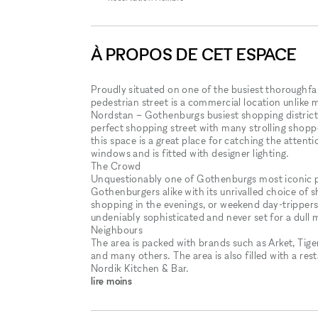
À PROPOS DE CET ESPACE
Proudly situated on one of the busiest thoroughfare
pedestrian street is a commercial location unlike
Nordstan – Gothenburgs busiest shopping districts
perfect shopping street with many strolling shoppers
this space is a great place for catching the attention 
windows and is fitted with designer lighting.
The Crowd
Unquestionably one of Gothenburgs most iconic pos
Gothenburgers alike with its unrivalled choice of
shopping in the evenings​​,​​ or weekend day-trippers 
undeniably sophisticated and never set for a dull
Neighbours
The area is packed with brands such as Arket, Tig
and many others. The area is also filled with a re
Nordik Kitchen & Bar.
lire moins