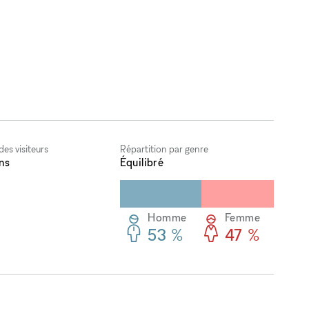
es visiteurs
Répartition par genre
ns
Équilibré
Homme
Femme
53 %
47 %