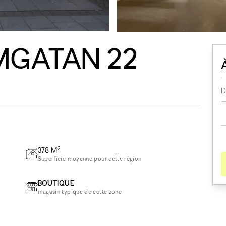
MGATAN 22
D
2
378
M
Superficie moyenne pour cette région
BOUTIQUE
magasin typique de cette zone