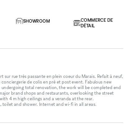
COMMERCE DE
SHOWROOM
DÉTAIL
t sur rue très passante en plein coeur du Marais. Refait à neuf,
e conciergerie de colis en pré et post event. Fabulous new
 undergoing total renovation, the work will be completed end
 major brand shops and restaurants, overlooking the street
ith 4 m high ceilings and a veranda at the rear.
oilet and shower. Internet and wi-fi in all areas.