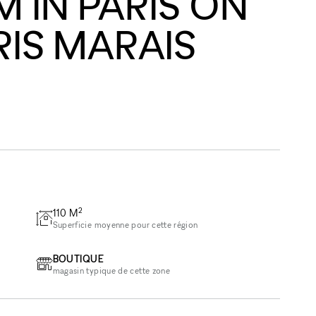
IN PARIS ON
RIS MARAIS
2
110
M
Superficie moyenne pour cette région
BOUTIQUE
magasin typique de cette zone