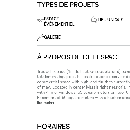
TYPES DE PROJETS
ESPACE
LIEU UNIQUE
ÉVÉNEMENTIEL
GALERIE
À PROPOS DE CET ESPACE
Très bel espace (4m de hauteur sous plafond) ouver
totalement équipé et full pack options + service d
commercial space with high-end finishes currently
of may. Located in center Marais right near of all
with 4 m of windows. 55 square meters on level 0 w
Basement of 60 square meters with a kitchen area, t
lire moins
HORAIRES