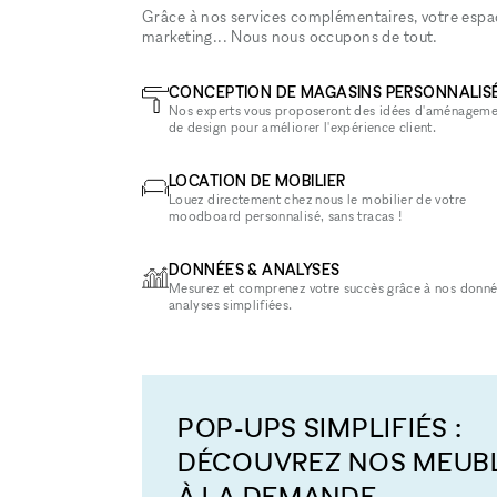
Grâce à nos services complémentaires, votre espace
marketing... Nous nous occupons de tout.
CONCEPTION DE MAGASINS PERSONNALIS
Nos experts vous proposeront des idées d'aménageme
de design pour améliorer l'expérience client.
LOCATION DE MOBILIER
Louez directement chez nous le mobilier de votre
moodboard personnalisé, sans tracas !
DONNÉES & ANALYSES
Mesurez et comprenez votre succès grâce à nos donné
analyses simplifiées.
POP-UPS SIMPLIFIÉS :
DÉCOUVREZ NOS MEUB
À LA DEMANDE