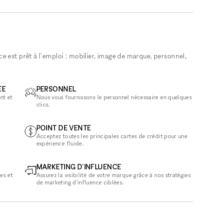
 est prêt à l'emploi : mobilier, image de marque, personnel,
ÉE
PERSONNEL
nt et
Nous vous fournissons le personnel nécessaire en quelques
clics.
POINT DE VENTE
Acceptez toutes les principales cartes de crédit pour une
expérience fluide.
MARKETING D'INFLUENCE
es et
Assurez la visibilité de votre marque grâce à nos stratégies
de marketing d'influence ciblées.