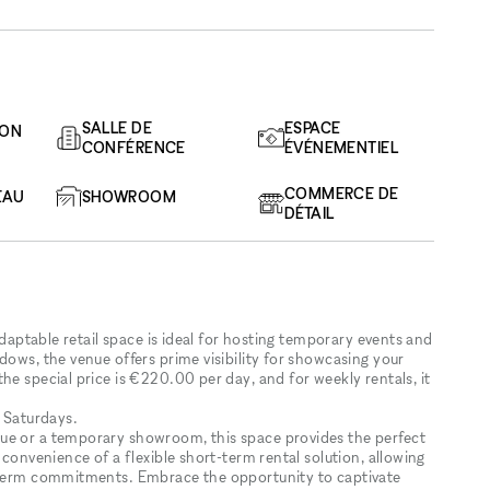
SALLE DE
ESPACE
ION
CONFÉRENCE
ÉVÉNEMENTIEL
COMMERCE DE
EAU
SHOWROOM
DÉTAIL
 adaptable retail space is ideal for hosting temporary events and
dows, the venue offers prime visibility for showcasing your
he special price is €220.00 per day, and for weekly rentals, it
r Saturdays.
ue or a temporary showroom, this space provides the perfect
 convenience of a flexible short-term rental solution, allowing
g-term commitments. Embrace the opportunity to captivate