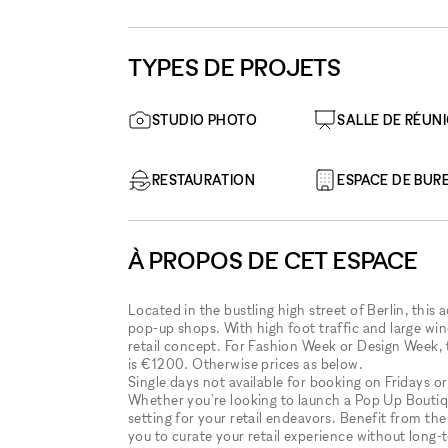
TYPES DE PROJETS
STUDIO PHOTO
SALLE DE RÉUN
RESTAURATION
ESPACE DE BUR
À PROPOS DE CET ESPACE
Located in the bustling high street of Berlin, this
pop-up shops. With high foot traffic and large win
retail concept. For Fashion Week or Design Week, t
is €1200. Otherwise prices as below.
Single days not available for booking on Fridays o
Whether you're looking to launch a Pop Up Boutiq
setting for your retail endeavors. Benefit from the
you to curate your retail experience without lon