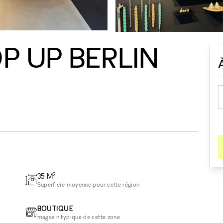
P UP BERLIN
2
35
M
Superficie moyenne pour cette région
BOUTIQUE
magasin typique de cette zone