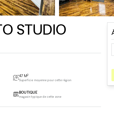
TO STUDIO
2
47
M
Superficie moyenne pour cette région
BOUTIQUE
magasin typique de cette zone