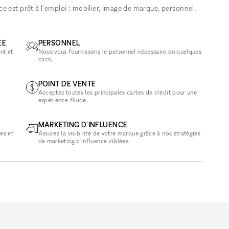
 est prêt à l'emploi : mobilier, image de marque, personnel,
ÉE
PERSONNEL
nt et
Nous vous fournissons le personnel nécessaire en quelques
clics.
POINT DE VENTE
Acceptez toutes les principales cartes de crédit pour une
expérience fluide.
MARKETING D'INFLUENCE
es et
Assurez la visibilité de votre marque grâce à nos stratégies
de marketing d'influence ciblées.