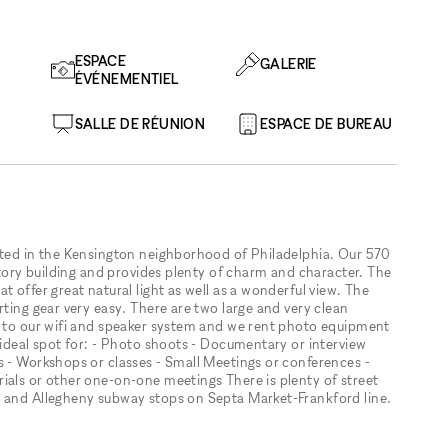
ESPACE
GALERIE
ÉVÉNEMENTIEL
SALLE DE RÉUNION
ESPACE DE BUREAU
ated in the Kensington neighborhood of Philadelphia. Our 570
actory building and provides plenty of charm and character. The
 offer great natural light as well as a wonderful view. The
rting gear very easy. There are two large and very clean
s to our wifi and speaker system and we rent photo equipment
 ideal spot for: - Photo shoots - Documentary or interview
s - Workshops or classes - Small Meetings or conferences -
ials or other one-on-one meetings There is plenty of street
t and Allegheny subway stops on Septa Market-Frankford line.