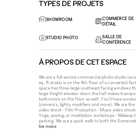
TYPES DE PROJETS
COMMERCE DE
SHOWROOM
DÉTAIL
SALLE DE
STUDIO PHOTO
CONFÉRENCE
À PROPOS DE CET ESPACE
We are a full service commercial photo studio loc
sq. ft studio is on the 4th floor of a converted f
space has three large southeast facing windows that
large freight elevator down the hall makes transpo
bathrooms on the floor as well. You'll have acces
(camera's, lights, modifiers and more). We are the
video shoot - Film Production - Music video shoot
Yoga, posing, or meditation workshops - Makeup tr
parking. We are a quick walk to both the Somerse
lire moins