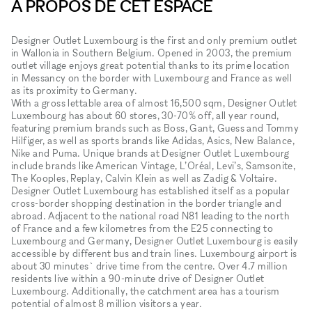
À PROPOS DE CET ESPACE
Designer Outlet Luxembourg is the first and only premium outlet
in Wallonia in Southern Belgium. Opened in 2003, the premium
outlet village enjoys great potential thanks to its prime location
in Messancy on the border with Luxembourg and France as well
as its proximity to Germany.
With a gross lettable area of almost 16,500 sqm, Designer Outlet
Luxembourg has about 60 stores, 30-70% off, all year round,
featuring premium brands such as Boss, Gant, Guess and Tommy
Hilfiger, as well as sports brands like Adidas, Asics, New Balance,
Nike and Puma. Unique brands at Designer Outlet Luxembourg
include brands like American Vintage, L’Oréal, Levi’s, Samsonite,
The Kooples, Replay, Calvin Klein as well as Zadig & Voltaire.
Designer Outlet Luxembourg has established itself as a popular
cross-border shopping destination in the border triangle and
abroad. Adjacent to the national road N81 leading to the north
of France and a few kilometres from the E25 connecting to
Luxembourg and Germany, Designer Outlet Luxembourg is easily
accessible by different bus and train lines. Luxembourg airport is
about 30 minutes` drive time from the centre. Over 4.7 million
residents live within a 90-minute drive of Designer Outlet
Luxembourg. Additionally, the catchment area has a tourism
potential of almost 8 million visitors a year.