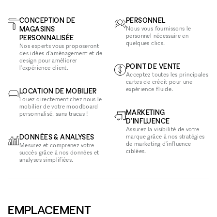
CONCEPTION DE
PERSONNEL
MAGASINS
Nous vous fournissons le
personnel nécessaire en
PERSONNALISÉE
quelques clics.
Nos experts vous proposeront
des idées d'aménagement et de
design pour améliorer
POINT DE VENTE
l'expérience client.
Acceptez toutes les principales
cartes de crédit pour une
expérience fluide.
LOCATION DE MOBILIER
Louez directement chez nous le
mobilier de votre moodboard
MARKETING
personnalisé, sans tracas !
D'INFLUENCE
Assurez la visibilité de votre
DONNÉES & ANALYSES
marque grâce à nos stratégies
de marketing d'influence
Mesurez et comprenez votre
ciblées.
succès grâce à nos données et
analyses simplifiées.
EMPLACEMENT