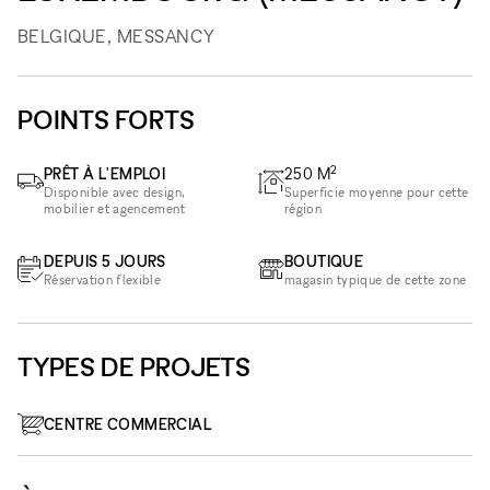
BELGIQUE, MESSANCY
POINTS FORTS
2
PRÊT À L'EMPLOI
250
M
Disponible avec design,
Superficie moyenne pour cette
mobilier et agencement
région
DEPUIS 5 JOURS
BOUTIQUE
Réservation flexible
magasin typique de cette zone
TYPES DE PROJETS
CENTRE COMMERCIAL