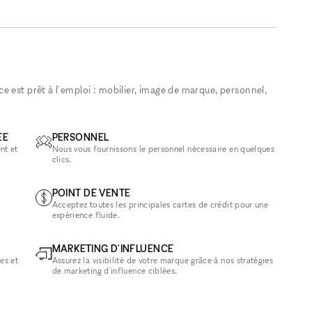
 est prêt à l'emploi : mobilier, image de marque, personnel,
ÉE
PERSONNEL
nt et
Nous vous fournissons le personnel nécessaire en quelques
clics.
POINT DE VENTE
Acceptez toutes les principales cartes de crédit pour une
expérience fluide.
MARKETING D'INFLUENCE
es et
Assurez la visibilité de votre marque grâce à nos stratégies
de marketing d'influence ciblées.