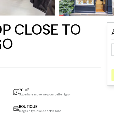
P CLOSE TO
GO
2
20
M
Superficie moyenne pour cette région
BOUTIQUE
magasin typique de cette zone