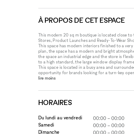
À PROPOS DE CET ESPACE
This modern 20 sq m boutique is located close to 
Stores, Product Launches and Ready-To-Wear S
This space has modern interiors finished to a very
plan, the space has a modern and bright atmosphere
the space an industrial edge and the store is flexi
to a high standard, the large window display framed
This space is located in a busy area and surrounded
opportunity for brands looking for a turn-key ope
lire moins
HORAIRES
Du lundi au vendredi
00:00
–
00:00
Samedi
00:00
–
00:00
Dimanche
00:00
–
00:00