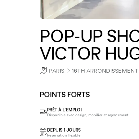
POP-UP SHO
VICTOR HU
PARIS
16TH ARRONDISSEMENT
POINTS FORTS
PRÊT À L'EMPLOI
Disponible avec design, mobilier et agencement
DEPUIS 1 JOURS
Réservation flexible