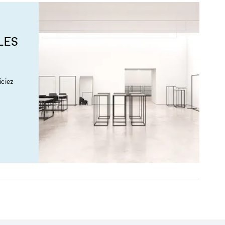
LES
ciez