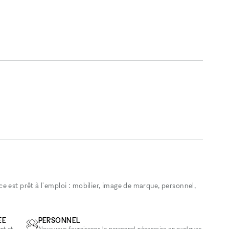
 est prêt à l'emploi : mobilier, image de marque, personnel,
ÉE
PERSONNEL
nt et
Nous vous fournissons le personnel nécessaire en quelques