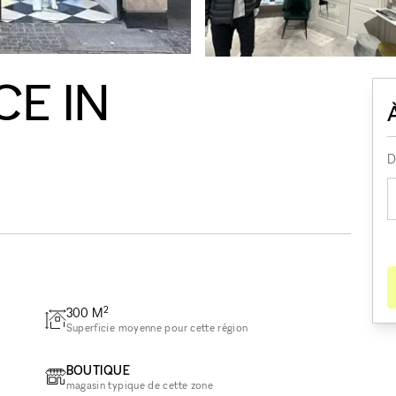
CE IN
D
2
300
M
Superficie moyenne pour cette région
BOUTIQUE
magasin typique de cette zone