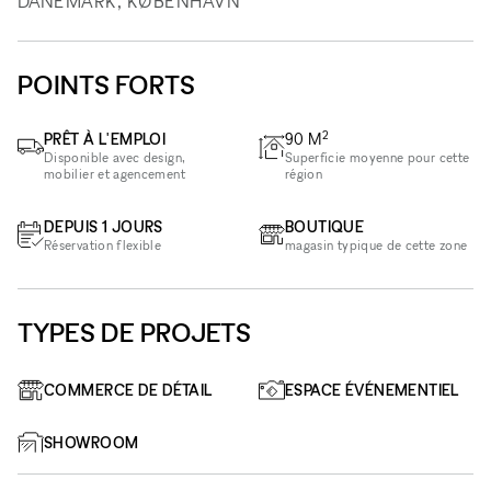
DANEMARK, KØBENHAVN
POINTS FORTS
2
PRÊT À L'EMPLOI
90
M
Disponible avec design,
Superficie moyenne pour cette
mobilier et agencement
région
DEPUIS 1 JOURS
BOUTIQUE
Réservation flexible
magasin typique de cette zone
TYPES DE PROJETS
COMMERCE DE DÉTAIL
ESPACE ÉVÉNEMENTIEL
SHOWROOM