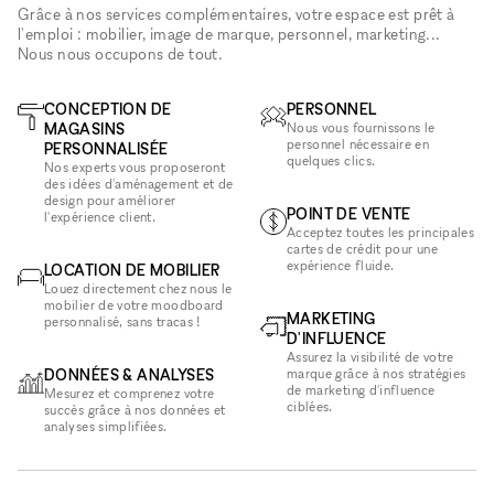
Grâce à nos services complémentaires, votre espace est prêt à
l'emploi : mobilier, image de marque, personnel, marketing...
Nous nous occupons de tout.
CONCEPTION DE
PERSONNEL
MAGASINS
Nous vous fournissons le
personnel nécessaire en
PERSONNALISÉE
quelques clics.
Nos experts vous proposeront
des idées d'aménagement et de
design pour améliorer
POINT DE VENTE
l'expérience client.
Acceptez toutes les principales
cartes de crédit pour une
expérience fluide.
LOCATION DE MOBILIER
Louez directement chez nous le
mobilier de votre moodboard
MARKETING
personnalisé, sans tracas !
D'INFLUENCE
Assurez la visibilité de votre
DONNÉES & ANALYSES
marque grâce à nos stratégies
de marketing d'influence
Mesurez et comprenez votre
ciblées.
succès grâce à nos données et
analyses simplifiées.