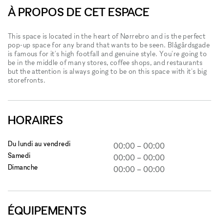
À PROPOS DE CET ESPACE
This space is located in the heart of Nørrebro and is the perfect
pop-up space for any brand that wants to be seen. Blågårdsgade
is famous for it's high footfall and genuine style. You're going to
be in the middle of many stores, coffee shops, and restaurants
but the attention is always going to be on this space with it's big
storefronts.
HORAIRES
Du lundi au vendredi
00:00
–
00:00
Samedi
00:00
–
00:00
Dimanche
00:00
–
00:00
ÉQUIPEMENTS