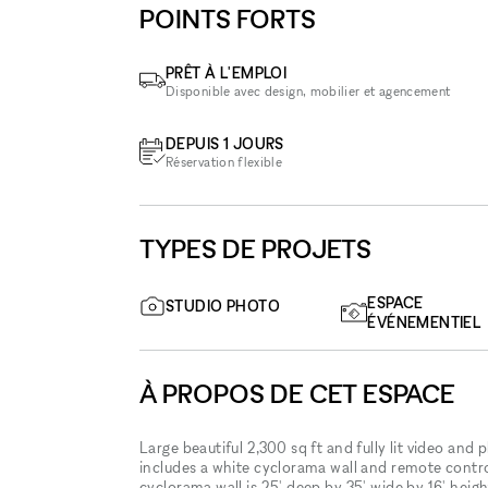
POINTS FORTS
PRÊT À L'EMPLOI
Disponible avec design, mobilier et agencement
DEPUIS 1 JOURS
Réservation flexible
TYPES DE PROJETS
ESPACE
STUDIO PHOTO
ÉVÉNEMENTIEL
À PROPOS DE CET ESPACE
Large beautiful 2,300 sq ft and fully lit video and
includes a white cyclorama wall and remote contro
cyclorama wall is 25' deep by 35' wide by 16' heig