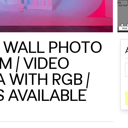
C WALL PHOTO
LM / VIDEO
WITH RGB /
S AVAILABLE