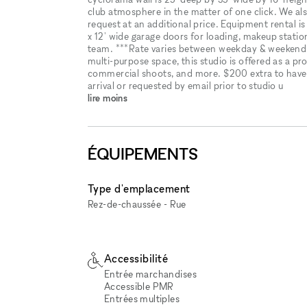
club atmosphere in the matter of one click. We al
request at an additional price. Equipment rental is 
x 12' wide garage doors for loading, makeup stat
team. ***Rate varies between weekday & weekend. P
multi-purpose space, this studio is offered as a pr
commercial shoots, and more. $200 extra to have a
arrival or requested by email prior to studio u
lire moins
ÉQUIPEMENTS
Type d'emplacement
Rez-de-chaussée - Rue
Accessibilité
Entrée marchandises
Accessible PMR
Entrées multiples