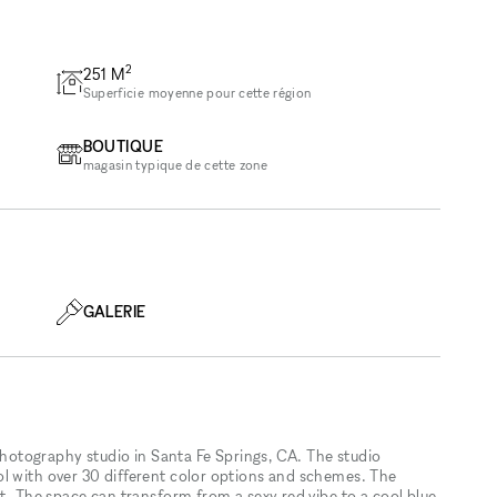
2
251
M
Superficie moyenne pour cette région
BOUTIQUE
magasin typique de cette zone
GALERIE
 photography studio in Santa Fe Springs, CA. The studio
l with over 30 different color options and schemes. The
ht. The space can transform from a sexy red vibe to a cool blue