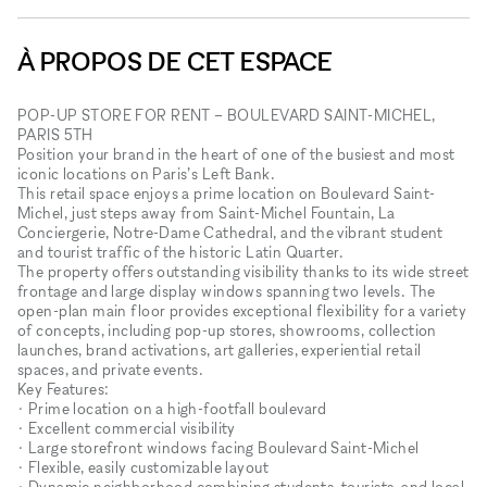
À PROPOS DE CET ESPACE
POP-UP STORE FOR RENT – BOULEVARD SAINT-MICHEL,
PARIS 5TH
Position your brand in the heart of one of the busiest and most
iconic locations on Paris’s Left Bank.
This retail space enjoys a prime location on Boulevard Saint-
Michel, just steps away from Saint-Michel Fountain, La
Conciergerie, Notre-Dame Cathedral, and the vibrant student
and tourist traffic of the historic Latin Quarter.
The property offers outstanding visibility thanks to its wide street
frontage and large display windows spanning two levels. The
open-plan main floor provides exceptional flexibility for a variety
of concepts, including pop-up stores, showrooms, collection
launches, brand activations, art galleries, experiential retail
spaces, and private events.
Key Features:
• Prime location on a high-footfall boulevard
• Excellent commercial visibility
• Large storefront windows facing Boulevard Saint-Michel
• Flexible, easily customizable layout
• Dynamic neighborhood combining students, tourists, and local