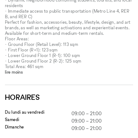
residents
• Immediate access to public transportation (Metro Line 4, RER
B, and RER C)
Perfect for fashion, accessories, beauty, lifestyle, design, and art
brands, as well as marketing activations and experiential events.
Available for short-term and medium-term rentals.
Floor Areas:
• Ground Floor (Retail Level): 113 sqm
• First Floor (R+1): 123 sqm
• Lower Ground Floor 1 (R-1): 100 sqm
• Lower Ground Floor 2 (R-2): 125 sqm
Total Area: 461 sqm
lire moins
HORAIRES
Du lundi au vendredi
09:00
–
21:00
Samedi
09:00
–
21:00
Dimanche
09:00
–
21:00