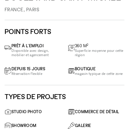
FRANCE, PARIS
POINTS FORTS
2
PRÊT À L'EMPLOI
360
M
Disponible avec design,
Superficie moyenne pour cette
mobilier et agencement
région
DEPUIS 15 JOURS
BOUTIQUE
Réservation flexible
magasin typique de cette zone
TYPES DE PROJETS
STUDIO PHOTO
COMMERCE DE DÉTAIL
SHOWROOM
GALERIE