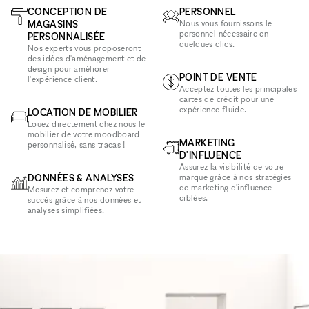
CONCEPTION DE
PERSONNEL
MAGASINS
Nous vous fournissons le
personnel nécessaire en
PERSONNALISÉE
quelques clics.
Nos experts vous proposeront
des idées d'aménagement et de
design pour améliorer
POINT DE VENTE
l'expérience client.
Acceptez toutes les principales
cartes de crédit pour une
expérience fluide.
LOCATION DE MOBILIER
Louez directement chez nous le
mobilier de votre moodboard
MARKETING
personnalisé, sans tracas !
D'INFLUENCE
Assurez la visibilité de votre
DONNÉES & ANALYSES
marque grâce à nos stratégies
de marketing d'influence
Mesurez et comprenez votre
ciblées.
succès grâce à nos données et
analyses simplifiées.