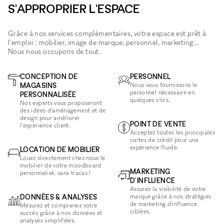
S'APPROPRIER L'ESPACE
Grâce à nos services complémentaires, votre espace est prêt à
l'emploi : mobilier, image de marque, personnel, marketing...
Nous nous occupons de tout.
CONCEPTION DE
PERSONNEL
MAGASINS
Nous vous fournissons le
personnel nécessaire en
PERSONNALISÉE
quelques clics.
Nos experts vous proposeront
des idées d'aménagement et de
design pour améliorer
POINT DE VENTE
l'expérience client.
Acceptez toutes les principales
cartes de crédit pour une
expérience fluide.
LOCATION DE MOBILIER
Louez directement chez nous le
mobilier de votre moodboard
MARKETING
personnalisé, sans tracas !
D'INFLUENCE
Assurez la visibilité de votre
DONNÉES & ANALYSES
marque grâce à nos stratégies
de marketing d'influence
Mesurez et comprenez votre
ciblées.
succès grâce à nos données et
analyses simplifiées.