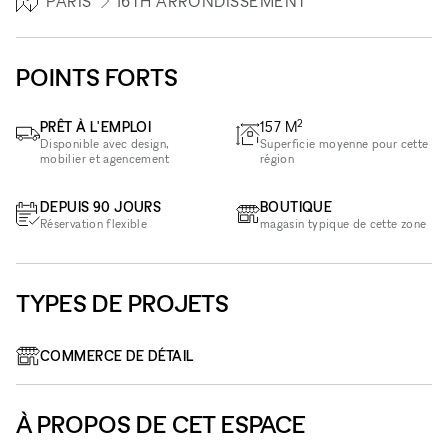
PARIS
16TH ARRONDISSEMENT
POINTS FORTS
2
PRÊT À L'EMPLOI
157
M
Disponible avec design,
Superficie moyenne pour cette
mobilier et agencement
région
DEPUIS 90 JOURS
BOUTIQUE
Réservation flexible
magasin typique de cette zone
TYPES DE PROJETS
COMMERCE DE DÉTAIL
À PROPOS DE CET ESPACE