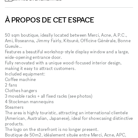
À PROPOS DE CET ESPACE
50 sqm boutique, ideally located between Merci, Acne, A.P.C.,
Ami, Roseanna, Jimmy Fairly, Kitsuné, Officine Générale, Bonne
Gueule…
Features a beautiful workshop-style display window and a large,
wide-opening entrance door.
Fully renovated with a unique wood-focused interior design,
making it easy to attract customers.
Included equipment:
Coffee machine
2 fans
Clothes hangers
3 movable racks + all fixed racks (see photos)
4 Stockman mannequins
Steamers
The area is highly touristic, attracting an international clientele
(American, Australian, Japanese), ideal for showcasing distinctive
products.
The logo on the storefront is no longer present.
Boutique de 50m2, idéalement située entre Merci, Acne, APC,