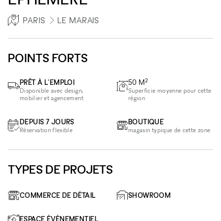
PARIS
LE MARAIS
POINTS FORTS
2
PRÊT À L'EMPLOI
50
M
Disponible avec design,
Superficie moyenne pour cette
mobilier et agencement
région
DEPUIS 7 JOURS
BOUTIQUE
Réservation flexible
magasin typique de cette zone
TYPES DE PROJETS
COMMERCE DE DÉTAIL
SHOWROOM
ESPACE ÉVÉNEMENTIEL