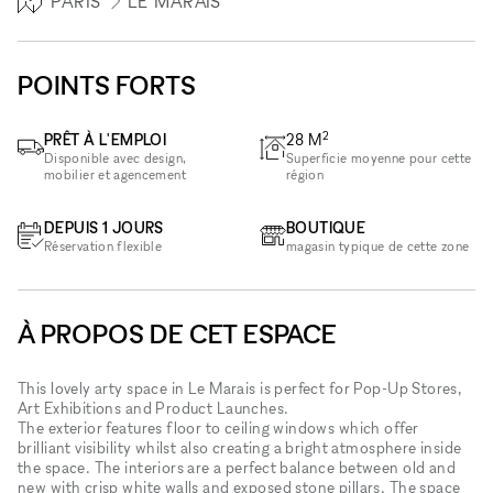
PARIS
LE MARAIS
POINTS FORTS
2
PRÊT À L'EMPLOI
28
M
Disponible avec design,
Superficie moyenne pour cette
mobilier et agencement
région
DEPUIS 1 JOURS
BOUTIQUE
Réservation flexible
magasin typique de cette zone
À PROPOS DE CET ESPACE
This lovely arty space in Le Marais is perfect for Pop-Up Stores,
Art Exhibitions and Product Launches.
The exterior features floor to ceiling windows which offer
brilliant visibility whilst also creating a bright atmosphere inside
the space. The interiors are a perfect balance between old and
new with crisp white walls and exposed stone pillars. The space