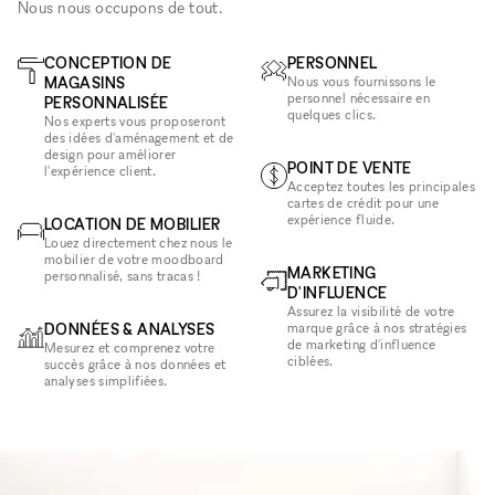
Nous nous occupons de tout.
CONCEPTION DE
PERSONNEL
MAGASINS
Nous vous fournissons le
personnel nécessaire en
PERSONNALISÉE
quelques clics.
Nos experts vous proposeront
des idées d'aménagement et de
design pour améliorer
POINT DE VENTE
l'expérience client.
Acceptez toutes les principales
cartes de crédit pour une
expérience fluide.
LOCATION DE MOBILIER
Louez directement chez nous le
mobilier de votre moodboard
MARKETING
personnalisé, sans tracas !
D'INFLUENCE
Assurez la visibilité de votre
DONNÉES & ANALYSES
marque grâce à nos stratégies
de marketing d'influence
Mesurez et comprenez votre
ciblées.
succès grâce à nos données et
analyses simplifiées.