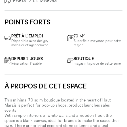
PARIS
LE MARAIS
POINTS FORTS
2
PRÊT À L'EMPLOI
70
M
Disponible avec design,
Superficie moyenne pour cette
mobilier et agencement
région
DEPUIS 2 JOURS
BOUTIQUE
Réservation flexible
magasin typique de cette zone
À PROPOS DE CET ESPACE
This minimal 70 sq m boutique located in the heart of Haut
Marais is perfect for pop-up shops, product launches sales
events.
With simple interiors of white walls and a wooden floor, the
space is a blank canvas, ideal for brands to make the space their
own. There are original exposed stone columns and a teal