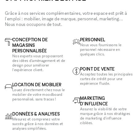
Grâce à nos services complémentaires, votre espace est prêt à
l'emploi : mobilier, image de marque, personnel, marketing...
Nous nous occupons de tout.
CONCEPTION DE
PERSONNEL
MAGASINS
Nous vous fournissons le
personnel nécessaire en
PERSONNALISÉE
quelques clics.
Nos experts vous proposeront
des idées d'aménagement et de
design pour améliorer
POINT DE VENTE
l'expérience client.
Acceptez toutes les principales
cartes de crédit pour une
expérience fluide.
LOCATION DE MOBILIER
Louez directement chez nous le
mobilier de votre moodboard
MARKETING
personnalisé, sans tracas !
D'INFLUENCE
Assurez la visibilité de votre
DONNÉES & ANALYSES
marque grâce à nos stratégies
de marketing d'influence
Mesurez et comprenez votre
ciblées.
succès grâce à nos données et
analyses simplifiées.