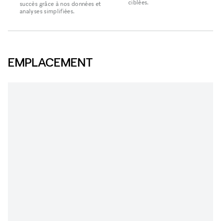
ciblées.
succès grâce à nos données et
analyses simplifiées.
EMPLACEMENT