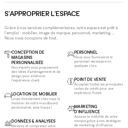
S'APPROPRIER L'ESPACE
Grâce à nos services complémentaires, votre espace est prêt à
l'emploi : mobilier, image de marque, personnel, marketing...
Nous nous occupons de tout.
CONCEPTION DE
PERSONNEL
MAGASINS
Nous vous fournissons le
personnel nécessaire en
PERSONNALISÉE
quelques clics.
Nos experts vous proposeront
des idées d'aménagement et de
design pour améliorer
POINT DE VENTE
l'expérience client.
Acceptez toutes les principales
cartes de crédit pour une
expérience fluide.
LOCATION DE MOBILIER
Louez directement chez nous le
mobilier de votre moodboard
MARKETING
personnalisé, sans tracas !
D'INFLUENCE
Assurez la visibilité de votre
DONNÉES & ANALYSES
marque grâce à nos stratégies
de marketing d'influence
Mesurez et comprenez votre