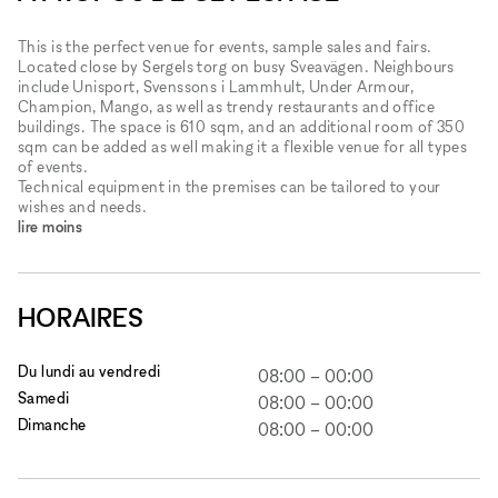
This is the perfect venue for events, sample sales and fairs.
Located close by Sergels torg on busy Sveavägen. Neighbours
include Unisport​,​ Svenssons i Lammhult​,​ Under Armour​,​
Champion​,​ Mango​,​ as well as trendy restaurants and office
buildings. The space is 610 sqm, and an additional room of 350
sqm can be added as well making it a flexible venue for all types
of events.
Technical equipment in the premises can be tailored to your
wishes and needs.
lire moins
HORAIRES
Du lundi au vendredi
08:00
–
00:00
Samedi
08:00
–
00:00
Dimanche
08:00
–
00:00