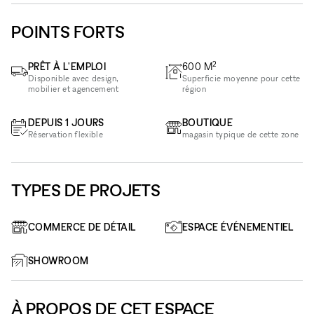
POINTS FORTS
2
PRÊT À L'EMPLOI
600
M
Disponible avec design,
Superficie moyenne pour cette
mobilier et agencement
région
DEPUIS 1 JOURS
BOUTIQUE
Réservation flexible
magasin typique de cette zone
TYPES DE PROJETS
COMMERCE DE DÉTAIL
ESPACE ÉVÉNEMENTIEL
SHOWROOM
À PROPOS DE CET ESPACE