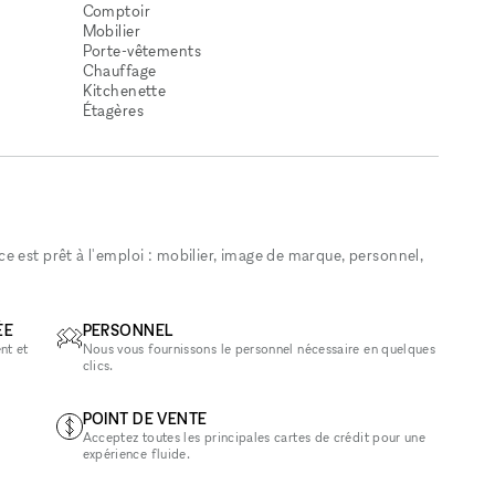
Comptoir
Mobilier
Porte-vêtements
Chauffage
Kitchenette
Étagères
 est prêt à l'emploi : mobilier, image de marque, personnel,
ÉE
PERSONNEL
nt et
Nous vous fournissons le personnel nécessaire en quelques
clics.
POINT DE VENTE
Acceptez toutes les principales cartes de crédit pour une
expérience fluide.