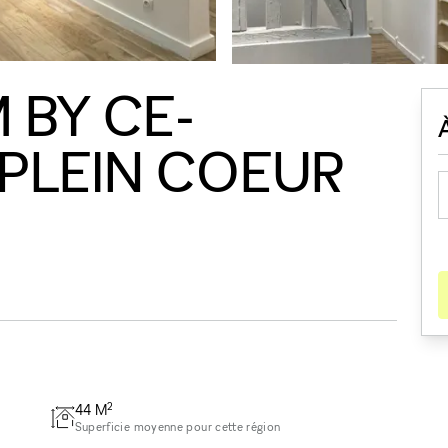
BY CE-
 PLEIN COEUR
2
44
M
Superficie moyenne pour cette région