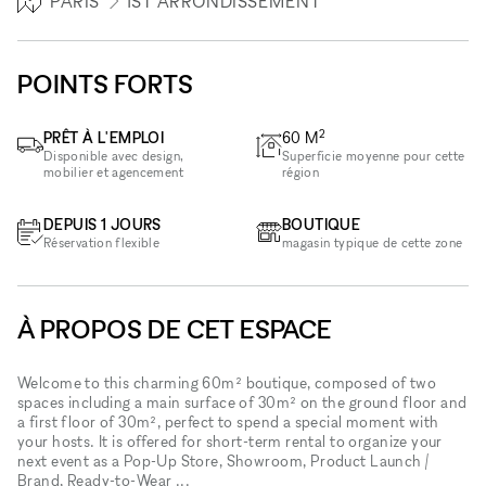
PARIS
1ST ARRONDISSEMENT
POINTS FORTS
2
PRÊT À L'EMPLOI
60
M
Disponible avec design,
Superficie moyenne pour cette
mobilier et agencement
région
DEPUIS 1 JOURS
BOUTIQUE
Réservation flexible
magasin typique de cette zone
À PROPOS DE CET ESPACE
Welcome to this charming 60m² boutique, composed of two
spaces including a main surface of 30m² on the ground floor and
a first floor of 30m², perfect to spend a special moment with
your hosts. It is offered for short-term rental to organize your
next event as a Pop-Up Store, Showroom, Product Launch /
Brand, Ready-to-Wear ...