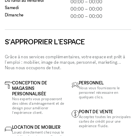
Du lundi au vendredi
00:00
–
00:00
Samedi
00:00
–
00:00
Dimanche
00:00
–
00:00
S'APPROPRIER L'ESPACE
Grâce à nos services complémentaires, votre espace est prêt à
l'emploi : mobilier, image de marque, personnel, marketing...
Nous nous occupons de tout.
CONCEPTION DE
PERSONNEL
MAGASINS
Nous vous fournissons le
personnel nécessaire en
PERSONNALISÉE
quelques clics.
Nos experts vous proposeront
des idées d'aménagement et de
design pour améliorer
POINT DE VENTE
l'expérience client.
Acceptez toutes les principales
cartes de crédit pour une
expérience fluide.
LOCATION DE MOBILIER
Louez directement chez nous le