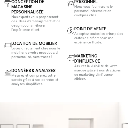
CONCEPTION DE
PERSONNEL
MAGASINS
Nous vous fournissons le
personnel nécessaire en
PERSONNALISÉE
quelques clics.
Nos experts vous proposeront
des idées d'aménagement et de
design pour améliorer
POINT DE VENTE
l'expérience client.
Acceptez toutes les principales
cartes de crédit pour une
expérience fluide.
LOCATION DE MOBILIER
Louez directement chez nous le
mobilier de votre moodboard
MARKETING
personnalisé, sans tracas !
D'INFLUENCE
Assurez la visibilité de votre
DONNÉES & ANALYSES
marque grâce à nos stratégies
de marketing d'influence
Mesurez et comprenez votre
ciblées.
succès grâce à nos données et
analyses simplifiées.