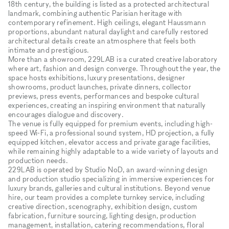
18th century, the building is listed as a protected architectural
landmark, combining authentic Parisian heritage with
contemporary refinement. High ceilings, elegant Haussmann
proportions, abundant natural daylight and carefully restored
architectural details create an atmosphere that feels both
intimate and prestigious.
More than a showroom, 229LAB is a curated creative laboratory
where art, fashion and design converge. Throughout the year, the
space hosts exhibitions, luxury presentations, designer
showrooms, product launches, private dinners, collector
previews, press events, performances and bespoke cultural
experiences, creating an inspiring environment that naturally
encourages dialogue and discovery.
The venue is fully equipped for premium events, including high-
speed Wi-Fi, a professional sound system, HD projection, a fully
equipped kitchen, elevator access and private garage facilities,
while remaining highly adaptable to a wide variety of layouts and
production needs.
229LAB is operated by Studio NoD, an award-winning design
and production studio specializing in immersive experiences for
luxury brands, galleries and cultural institutions. Beyond venue
hire, our team provides a complete turnkey service, including
creative direction, scenography, exhibition design, custom
fabrication, furniture sourcing, lighting design, production
management, installation, catering recommendations, floral