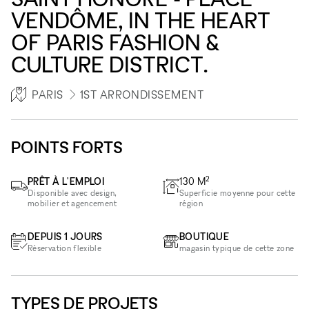
VENDÔME, IN THE HEART
OF PARIS FASHION &
CULTURE DISTRICT.
PARIS
1ST ARRONDISSEMENT
POINTS FORTS
2
PRÊT À L'EMPLOI
130
M
Disponible avec design,
Superficie moyenne pour cette
mobilier et agencement
région
DEPUIS 1 JOURS
BOUTIQUE
Réservation flexible
magasin typique de cette zone
TYPES DE PROJETS