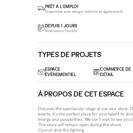
PRÊT À L'EMPLOI
Disponible avec design, mobilier et agencement
DEPUIS 1 JOURS
Réservation flexible
TYPES DE PROJETS
ESPACE
COMMERCE DE
ÉVÉNEMENTIEL
DÉTAIL
À PROPOS DE CET ESPACE
Discover the spectacular stage at our new store. D
events, it's the perfect place for your talent to s
energy and possibilities. We can't wait to see you 
This store will remain open during the shoot.
Cannot shut the lighting