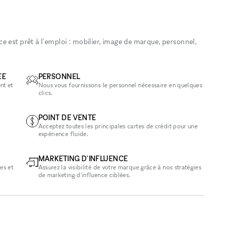
 est prêt à l'emploi : mobilier, image de marque, personnel,
ÉE
PERSONNEL
nt et
Nous vous fournissons le personnel nécessaire en quelques
clics.
POINT DE VENTE
Acceptez toutes les principales cartes de crédit pour une
expérience fluide.
MARKETING D'INFLUENCE
es et
Assurez la visibilité de votre marque grâce à nos stratégies
de marketing d'influence ciblées.