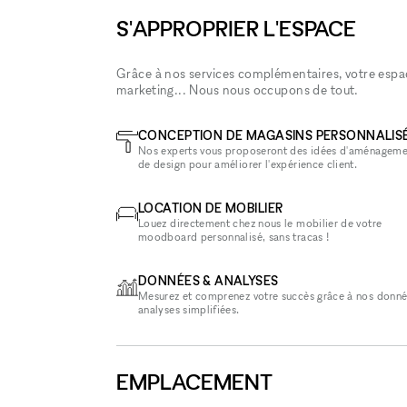
S'APPROPRIER L'ESPACE
Grâce à nos services complémentaires, votre espace
marketing... Nous nous occupons de tout.
CONCEPTION DE MAGASINS PERSONNALIS
Nos experts vous proposeront des idées d'aménageme
de design pour améliorer l'expérience client.
LOCATION DE MOBILIER
Louez directement chez nous le mobilier de votre
moodboard personnalisé, sans tracas !
DONNÉES & ANALYSES
Mesurez et comprenez votre succès grâce à nos donné
analyses simplifiées.
EMPLACEMENT