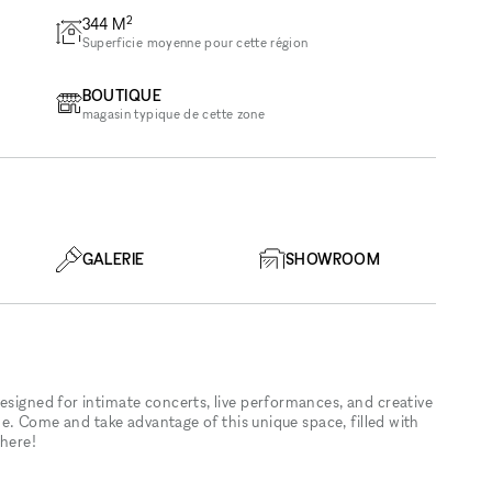
2
344
M
Superficie moyenne pour cette région
BOUTIQUE
magasin typique de cette zone
GALERIE
SHOWROOM
esigned for intimate concerts, live performances, and creative
hine. Come and take advantage of this unique space, filled with
there!