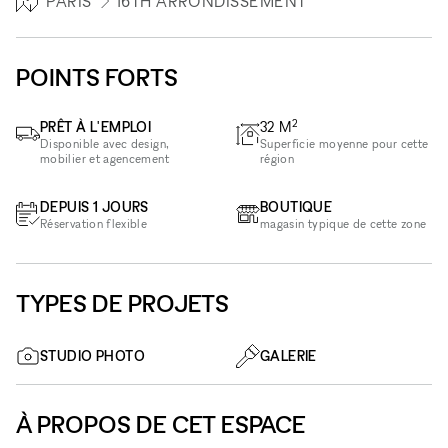
PARIS
16TH ARRONDISSEMENT
POINTS FORTS
2
PRÊT À L'EMPLOI
32
M
Disponible avec design,
Superficie moyenne pour cette
mobilier et agencement
région
DEPUIS 1 JOURS
BOUTIQUE
Réservation flexible
magasin typique de cette zone
TYPES DE PROJETS
STUDIO PHOTO
GALERIE
À PROPOS DE CET ESPACE