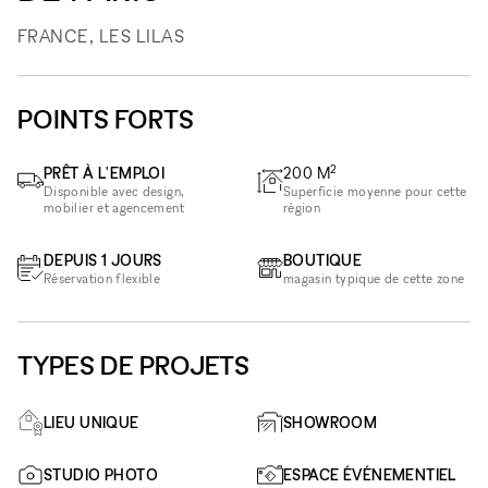
FRANCE, LES LILAS
POINTS FORTS
2
PRÊT À L'EMPLOI
200
M
Disponible avec design,
Superficie moyenne pour cette
mobilier et agencement
région
DEPUIS 1 JOURS
BOUTIQUE
Réservation flexible
magasin typique de cette zone
TYPES DE PROJETS
LIEU UNIQUE
SHOWROOM
STUDIO PHOTO
ESPACE ÉVÉNEMENTIEL