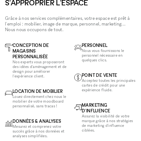
S'APPROPRIER L'ESPACE
Grâce à nos services complémentaires, votre espace est prêt à
l'emploi : mobilier, image de marque, personnel, marketing...
Nous nous occupons de tout.
CONCEPTION DE
PERSONNEL
MAGASINS
Nous vous fournissons le
personnel nécessaire en
PERSONNALISÉE
quelques clics.
Nos experts vous proposeront
des idées d'aménagement et de
design pour améliorer
POINT DE VENTE
l'expérience client.
Acceptez toutes les principales
cartes de crédit pour une
expérience fluide.
LOCATION DE MOBILIER
Louez directement chez nous le
mobilier de votre moodboard
MARKETING
personnalisé, sans tracas !
D'INFLUENCE
Assurez la visibilité de votre
DONNÉES & ANALYSES
marque grâce à nos stratégies
de marketing d'influence
Mesurez et comprenez votre
ciblées.
succès grâce à nos données et
analyses simplifiées.