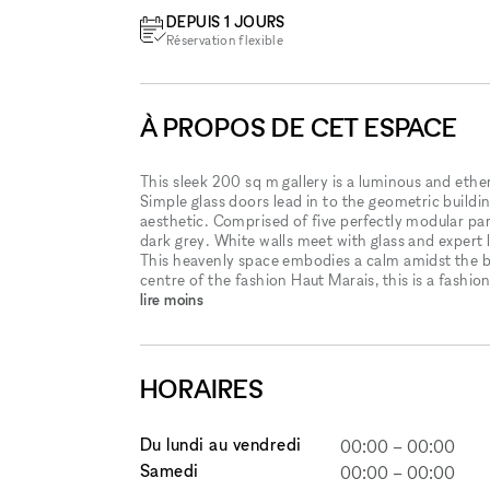
DEPUIS 1 JOURS
Réservation flexible
À PROPOS DE CET ESPACE
This sleek 200 sq m gallery is a luminous and eth
Simple glass doors lead in to the geometric buildin
aesthetic. Comprised of five perfectly modular par
dark grey. White walls meet with glass and expert l
This heavenly space embodies a calm amidst the b
centre of the fashion Haut Marais, this is a fashio
lire moins
HORAIRES
Du lundi au vendredi
00:00
–
00:00
Samedi
00:00
–
00:00