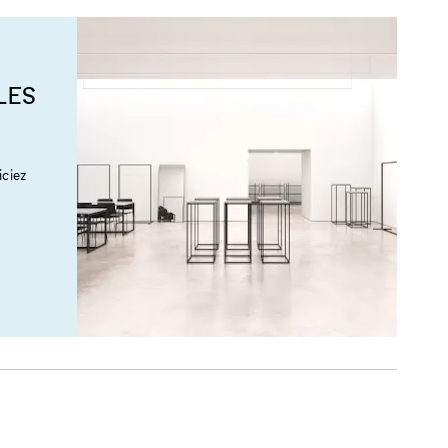
LES
ciez