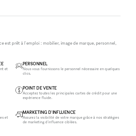
 est prêt à l'emploi : mobilier, image de marque, personnel,
ÉE
PERSONNEL
nt et
Nous vous fournissons le personnel nécessaire en quelques
clics.
POINT DE VENTE
Acceptez toutes les principales cartes de crédit pour une
expérience fluide.
MARKETING D'INFLUENCE
es et
Assurez la visibilité de votre marque grâce à nos stratégies
de marketing d'influence ciblées.