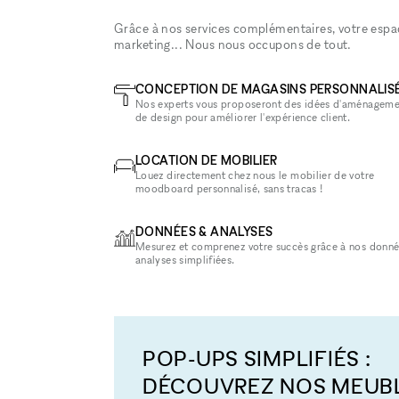
Grâce à nos services complémentaires, votre espace
marketing... Nous nous occupons de tout.
CONCEPTION DE MAGASINS PERSONNALIS
Nos experts vous proposeront des idées d'aménageme
de design pour améliorer l'expérience client.
LOCATION DE MOBILIER
Louez directement chez nous le mobilier de votre
moodboard personnalisé, sans tracas !
DONNÉES & ANALYSES
Mesurez et comprenez votre succès grâce à nos donné
analyses simplifiées.
POP-UPS SIMPLIFIÉS :
DÉCOUVREZ NOS MEUB