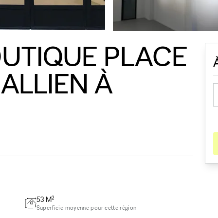
OUTIQUE PLACE
ALLIEN À
2
53
M
Superficie moyenne pour cette région