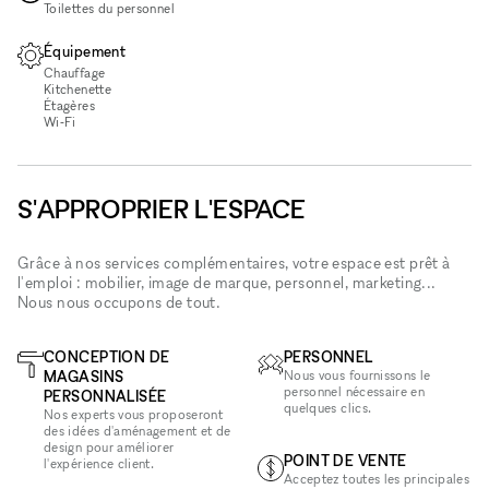
Toilettes du personnel
Équipement
Chauffage
Kitchenette
Étagères
Wi‑Fi
S'APPROPRIER L'ESPACE
Grâce à nos services complémentaires, votre espace est prêt à
l'emploi : mobilier, image de marque, personnel, marketing...
Nous nous occupons de tout.
CONCEPTION DE
PERSONNEL
MAGASINS
Nous vous fournissons le
personnel nécessaire en
PERSONNALISÉE
quelques clics.
Nos experts vous proposeront
des idées d'aménagement et de
design pour améliorer
POINT DE VENTE
l'expérience client.
Acceptez toutes les principales