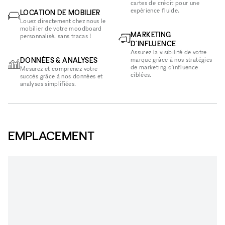
cartes de crédit pour une
expérience fluide.
LOCATION DE MOBILIER
Louez directement chez nous le
mobilier de votre moodboard
MARKETING
personnalisé, sans tracas !
D'INFLUENCE
Assurez la visibilité de votre
DONNÉES & ANALYSES
marque grâce à nos stratégies
de marketing d'influence
Mesurez et comprenez votre
ciblées.
succès grâce à nos données et
analyses simplifiées.
EMPLACEMENT