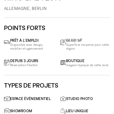
ALLEMAGNE, BERLIN
POINTS FORTS
2
PRÊT À L'EMPLOI
66 661
M
Disponible avec design,
Superficie moyenne pour cette
mobilier et agencement
région
DEPUIS 3 JOURS
BOUTIQUE
Réservation flexible
magasin typique de cette zone
TYPES DE PROJETS
ESPACE ÉVÉNEMENTIEL
STUDIO PHOTO
SHOWROOM
LIEU UNIQUE