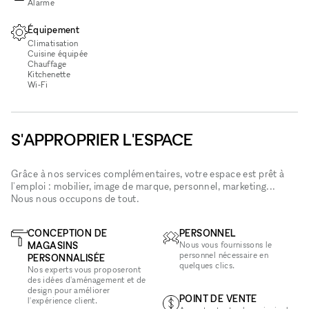
Alarme
Équipement
Climatisation
Cuisine équipée
Chauffage
Kitchenette
Wi‑Fi
S'APPROPRIER L'ESPACE
Grâce à nos services complémentaires, votre espace est prêt à
l'emploi : mobilier, image de marque, personnel, marketing...
Nous nous occupons de tout.
CONCEPTION DE
PERSONNEL
MAGASINS
Nous vous fournissons le
personnel nécessaire en
PERSONNALISÉE
quelques clics.
Nos experts vous proposeront
des idées d'aménagement et de
design pour améliorer
POINT DE VENTE
l'expérience client.