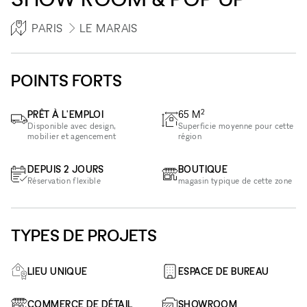
PARIS
LE MARAIS
POINTS FORTS
2
PRÊT À L'EMPLOI
65
M
Disponible avec design,
Superficie moyenne pour cette
mobilier et agencement
région
DEPUIS 2 JOURS
BOUTIQUE
Réservation flexible
magasin typique de cette zone
TYPES DE PROJETS
LIEU UNIQUE
ESPACE DE BUREAU
COMMERCE DE DÉTAIL
SHOWROOM