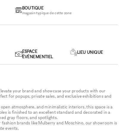
BOUTIQUE
magasin typique de cette zone
ESPACE
LIEU UNIQUE
ÉVÉNEMENTIEL
! Elevate your brand and showcase your products with our
ct for popups, private sales, and exclusive exhibitions and
open atmosphere, and minimalistic interiors, this space is a
lex is finished to an excellent standard and decorated in a
shed gray floors, and spotlights.
r fashion brands like Mulberry and Moschino, our showroom is
ate events.