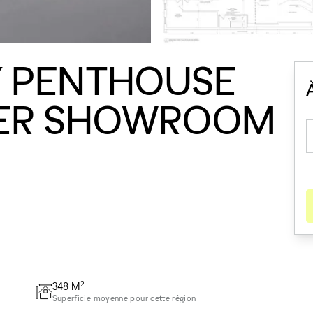
 PENTHOUSE
TER SHOWROOM
2
348
M
Superficie moyenne pour cette région