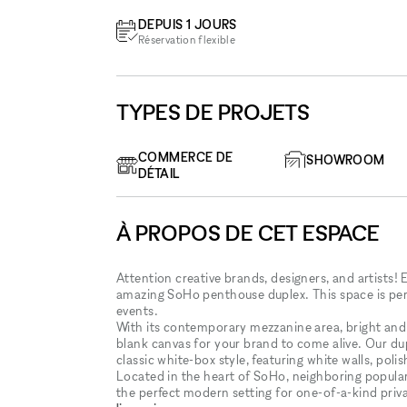
DEPUIS 1 JOURS
Réservation flexible
TYPES DE PROJETS
COMMERCE DE
SHOWROOM
DÉTAIL
À PROPOS DE CET ESPACE
Attention creative brands, designers, and artists
amazing SoHo penthouse duplex. This space is perfe
events.
With its contemporary mezzanine area, bright and 
blank canvas for your brand to come alive. Our dup
classic white-box style, featuring white walls, poli
Located in the heart of SoHo, neighboring popula
the perfect modern setting for one-of-a-kind priv