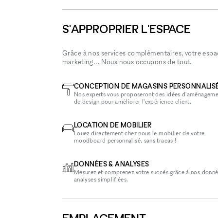
S'APPROPRIER L'ESPACE
Grâce à nos services complémentaires, votre espace
marketing... Nous nous occupons de tout.
CONCEPTION DE MAGASINS PERSONNALIS
Nos experts vous proposeront des idées d'aménageme
de design pour améliorer l'expérience client.
LOCATION DE MOBILIER
Louez directement chez nous le mobilier de votre
moodboard personnalisé, sans tracas !
DONNÉES & ANALYSES
Mesurez et comprenez votre succès grâce à nos donné
analyses simplifiées.