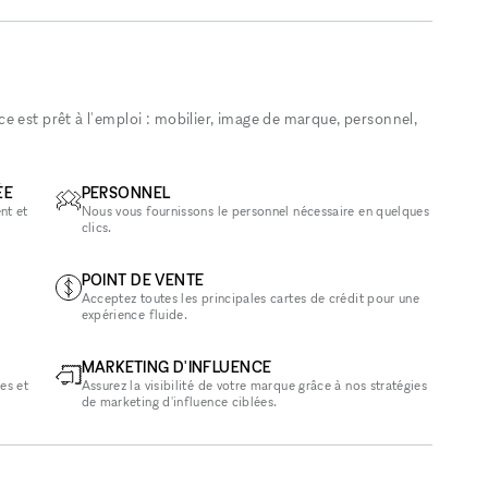
 est prêt à l'emploi : mobilier, image de marque, personnel,
ÉE
PERSONNEL
nt et
Nous vous fournissons le personnel nécessaire en quelques
clics.
POINT DE VENTE
Acceptez toutes les principales cartes de crédit pour une
expérience fluide.
MARKETING D'INFLUENCE
es et
Assurez la visibilité de votre marque grâce à nos stratégies
de marketing d'influence ciblées.