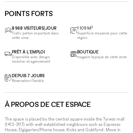
POINTS FORTS
2
8 968 VISITEURS/JOUR
1 109
M
Trafic piéton important dans
Superficie moyenne pour cette
cette zone
région
PRÊT À L'EMPLOI
BOUTIQUE
Disponible avec design,
magasin typique de cette zone
mobilier et agencement
DEPUIS 7 JOURS
Réservation flexible
À PROPOS DE CET ESPACE
The space is placed by the central square inside the Tyresö mall
(1412-3117) with well-established neighbours such as Espresso
House, Elgiganten/Phone house, Kicks and Guldfynd. Move in