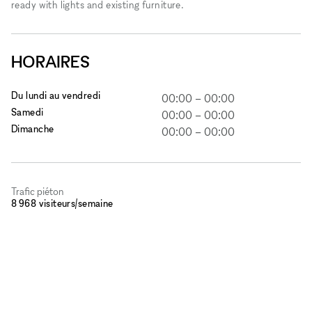
ready with lights and existing furniture.
HORAIRES
Du lundi au vendredi
00:00
–
00:00
Samedi
00:00
–
00:00
Dimanche
00:00
–
00:00
Trafic piéton
8 968 visiteurs/semaine