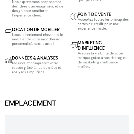
Nos experts vous proposeront
des idées d'aménagement et de
design pour améliorer
POINT DE VENTE
l'expérience client.
Acceptez toutes les principales
cartes de crédit pour une
expérience fluide.
LOCATION DE MOBILIER
Louez directement chez nous le
mobilier de votre moodboard
MARKETING
personnalisé, sans tracas !
D'INFLUENCE
Assurez la visibilité de votre
DONNÉES & ANALYSES
marque grâce à nos stratégies
de marketing d'influence
Mesurez et comprenez votre
ciblées.
succès grâce à nos données et
analyses simplifiées.
EMPLACEMENT