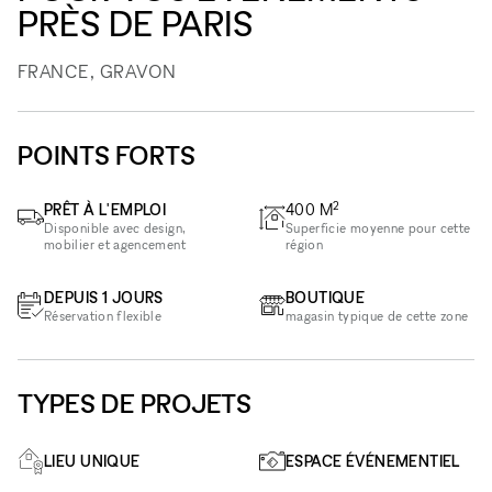
PRÈS DE PARIS
FRANCE, GRAVON
POINTS FORTS
2
PRÊT À L'EMPLOI
400
M
Disponible avec design,
Superficie moyenne pour cette
mobilier et agencement
région
DEPUIS 1 JOURS
BOUTIQUE
Réservation flexible
magasin typique de cette zone
TYPES DE PROJETS
LIEU UNIQUE
ESPACE ÉVÉNEMENTIEL