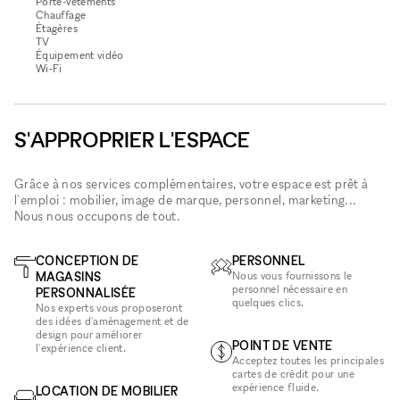
Porte-vêtements
Chauffage
Étagères
TV
Équipement vidéo
Wi‑Fi
S'APPROPRIER L'ESPACE
Grâce à nos services complémentaires, votre espace est prêt à
l'emploi : mobilier, image de marque, personnel, marketing...
Nous nous occupons de tout.
CONCEPTION DE
PERSONNEL
MAGASINS
Nous vous fournissons le
personnel nécessaire en
PERSONNALISÉE
quelques clics.
Nos experts vous proposeront
des idées d'aménagement et de
design pour améliorer
POINT DE VENTE
l'expérience client.
Acceptez toutes les principales
cartes de crédit pour une
expérience fluide.
LOCATION DE MOBILIER