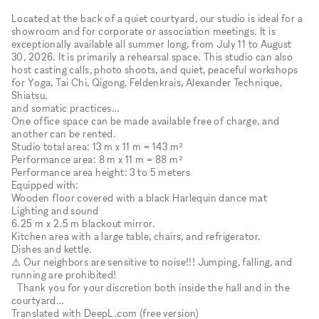
Located at the back of a quiet courtyard, our studio is ideal for a
showroom and for corporate or association meetings. It is
exceptionally available all summer long, from July 11 to August
30, 2026. It is primarily a rehearsal space. This studio can also
host casting calls, photo shoots, and quiet, peaceful workshops
for Yoga, Tai Chi, Qigong, Feldenkrais, Alexander Technique,
Shiatsu,
and somatic practices…
One office space can be made available free of charge, and
another can be rented.
Studio total area: 13 m x 11 m = 143 m²
Performance area: 8 m x 11 m = 88 m²
Performance area height: 3 to 5 meters
Equipped with:
Wooden floor covered with a black Harlequin dance mat
Lighting and sound
6.25 m x 2.5 m blackout mirror.
Kitchen area with a large table, chairs, and refrigerator.
Dishes and kettle.
⚠️ Our neighbors are sensitive to noise!!! Jumping, falling, and
running are prohibited!
Thank you for your discretion both inside the hall and in the
courtyard…
Translated with DeepL.com (free version)