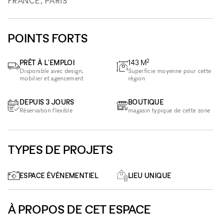
FRANCE, PARIS
POINTS FORTS
2
PRÊT À L'EMPLOI
143
M
Disponible avec design,
Superficie moyenne pour cette
mobilier et agencement
région
DEPUIS 3 JOURS
BOUTIQUE
Réservation flexible
magasin typique de cette zone
TYPES DE PROJETS
ESPACE ÉVÉNEMENTIEL
LIEU UNIQUE
À PROPOS DE CET ESPACE