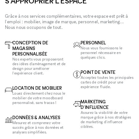
S'APPROPRIER L'ESPACE
Grâce à nos services complémentaires, votre espace est prêt à
l'emploi : mobilier, image de marque, personnel, marketing...
Nous nous occupons de tout.
CONCEPTION DE
PERSONNEL
MAGASINS
Nous vous fournissons le
personnel nécessaire en
PERSONNALISÉE
quelques clics.
Nos experts vous proposeront
des idées d'aménagement et de
design pour améliorer
POINT DE VENTE
l'expérience client.
Acceptez toutes les principales
cartes de crédit pour une
expérience fluide.
LOCATION DE MOBILIER
Louez directement chez nous le
mobilier de votre moodboard
MARKETING
personnalisé, sans tracas !
D'INFLUENCE
Assurez la visibilité de votre
DONNÉES & ANALYSES
marque grâce à nos stratégies
de marketing d'influence
Mesurez et comprenez votre
ciblées.
succès grâce à nos données et
analyses simplifiées.