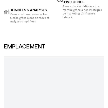
D'INFLUENCE
Assurez la visibilité de votre
DONNÉES & ANALYSES
marque grâce à nos stratégies
de marketing d'influence
Mesurez et comprenez votre
ciblées.
succès grâce à nos données et
analyses simplifiées.
EMPLACEMENT