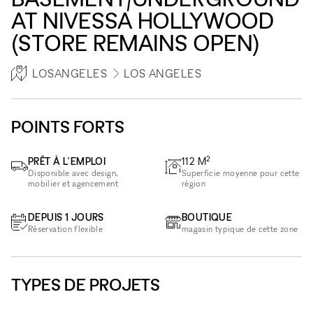
AT NIVESSA HOLLYWOOD
(STORE REMAINS OPEN)
LOSANGELES
LOS ANGELES
POINTS FORTS
2
PRÊT À L'EMPLOI
112
M
Disponible avec design,
Superficie moyenne pour cette
mobilier et agencement
région
DEPUIS 1 JOURS
BOUTIQUE
Réservation flexible
magasin typique de cette zone
TYPES DE PROJETS