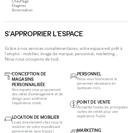
Chauffage
Étagères
Sonorisation
S'APPROPRIER L'ESPACE
Grâce à nos services complémentaires, votre espace est prêt à
l'emploi : mobilier, image de marque, personnel, marketing...
Nous nous occupons de tout.
CONCEPTION DE
PERSONNEL
MAGASINS
Nous vous fournissons le
personnel nécessaire en
PERSONNALISÉE
quelques clics.
Nos experts vous proposeront
des idées d'aménagement et de
design pour améliorer
POINT DE VENTE
l'expérience client.
Acceptez toutes les principales
cartes de crédit pour une
expérience fluide.
LOCATION DE MOBILIER
Louez directement chez nous le
mobilier de votre moodboard
MARKETING
personnalisé, sans tracas !