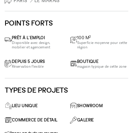
PARIS
LE MARAIS
POINTS FORTS
2
PRÊT À L'EMPLOI
100
M
Disponible avec design,
Superficie moyenne pour cette
mobilier et agencement
région
DEPUIS 5 JOURS
BOUTIQUE
Réservation flexible
magasin typique de cette zone
TYPES DE PROJETS
LIEU UNIQUE
SHOWROOM
COMMERCE DE DÉTAIL
GALERIE