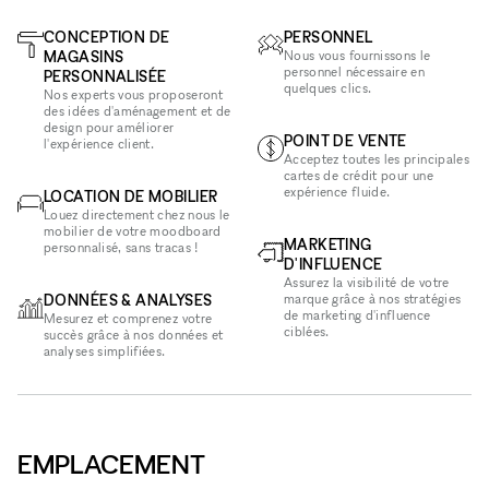
CONCEPTION DE
PERSONNEL
MAGASINS
Nous vous fournissons le
personnel nécessaire en
PERSONNALISÉE
quelques clics.
Nos experts vous proposeront
des idées d'aménagement et de
design pour améliorer
POINT DE VENTE
l'expérience client.
Acceptez toutes les principales
cartes de crédit pour une
expérience fluide.
LOCATION DE MOBILIER
Louez directement chez nous le
mobilier de votre moodboard
MARKETING
personnalisé, sans tracas !
D'INFLUENCE
Assurez la visibilité de votre
DONNÉES & ANALYSES
marque grâce à nos stratégies
de marketing d'influence
Mesurez et comprenez votre
ciblées.
succès grâce à nos données et
analyses simplifiées.
EMPLACEMENT