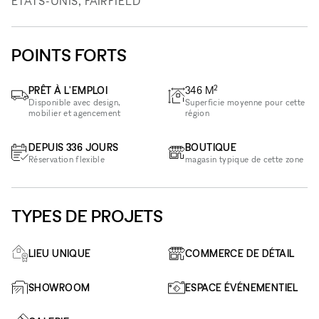
ÉTATS-UNIS, FAIRFIELD
POINTS FORTS
2
PRÊT À L'EMPLOI
346
M
Disponible avec design,
Superficie moyenne pour cette
mobilier et agencement
région
DEPUIS 336 JOURS
BOUTIQUE
Réservation flexible
magasin typique de cette zone
TYPES DE PROJETS
LIEU UNIQUE
COMMERCE DE DÉTAIL
SHOWROOM
ESPACE ÉVÉNEMENTIEL