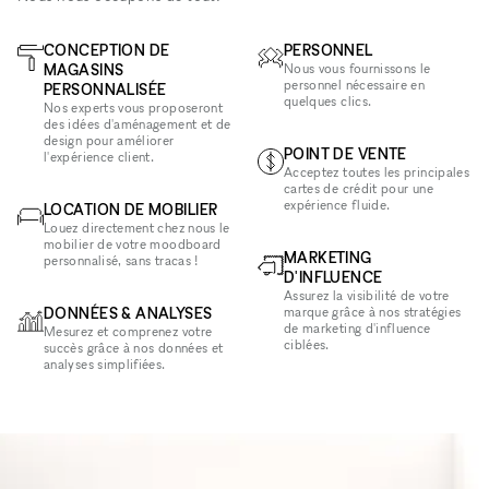
CONCEPTION DE
PERSONNEL
MAGASINS
Nous vous fournissons le
personnel nécessaire en
PERSONNALISÉE
quelques clics.
Nos experts vous proposeront
des idées d'aménagement et de
design pour améliorer
POINT DE VENTE
l'expérience client.
Acceptez toutes les principales
cartes de crédit pour une
expérience fluide.
LOCATION DE MOBILIER
Louez directement chez nous le
mobilier de votre moodboard
MARKETING
personnalisé, sans tracas !
D'INFLUENCE
Assurez la visibilité de votre
DONNÉES & ANALYSES
marque grâce à nos stratégies
de marketing d'influence
Mesurez et comprenez votre
ciblées.
succès grâce à nos données et
analyses simplifiées.