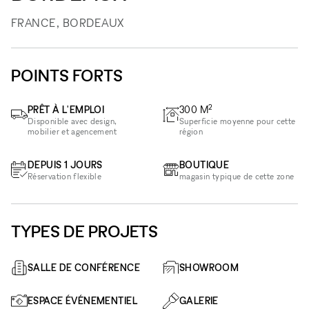
FRANCE, BORDEAUX
POINTS FORTS
2
PRÊT À L'EMPLOI
300
M
Disponible avec design,
Superficie moyenne pour cette
mobilier et agencement
région
DEPUIS 1 JOURS
BOUTIQUE
Réservation flexible
magasin typique de cette zone
TYPES DE PROJETS
SALLE DE CONFÉRENCE
SHOWROOM
ESPACE ÉVÉNEMENTIEL
GALERIE