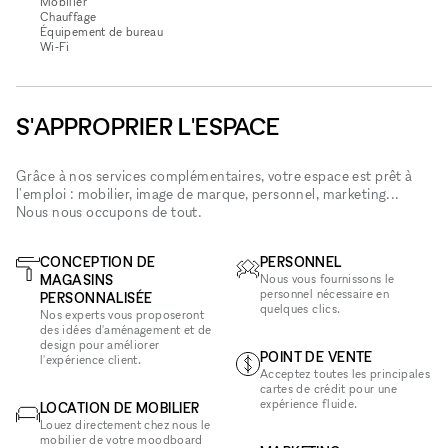
Mobilier
Chauffage
Équipement de bureau
Wi‑Fi
S'APPROPRIER L'ESPACE
Grâce à nos services complémentaires, votre espace est prêt à
l'emploi : mobilier, image de marque, personnel, marketing...
Nous nous occupons de tout.
CONCEPTION DE
PERSONNEL
MAGASINS
Nous vous fournissons le
personnel nécessaire en
PERSONNALISÉE
quelques clics.
Nos experts vous proposeront
des idées d'aménagement et de
design pour améliorer
POINT DE VENTE
l'expérience client.
Acceptez toutes les principales
cartes de crédit pour une
expérience fluide.
LOCATION DE MOBILIER
Louez directement chez nous le
mobilier de votre moodboard