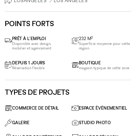
LOSANGELES
LOS ANGELES
POINTS FORTS
2
PRÊT À L'EMPLOI
232
M
Disponible avec design,
Superficie moyenne pour cette
mobilier et agencement
région
DEPUIS 1 JOURS
BOUTIQUE
Réservation flexible
magasin typique de cette zone
TYPES DE PROJETS
COMMERCE DE DÉTAIL
ESPACE ÉVÉNEMENTIEL
GALERIE
STUDIO PHOTO