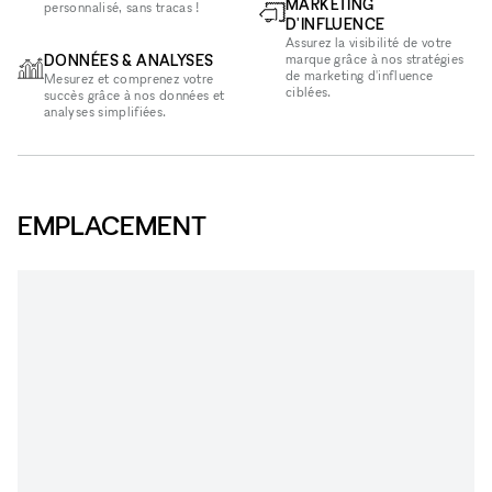
MARKETING
personnalisé, sans tracas !
D'INFLUENCE
Assurez la visibilité de votre
DONNÉES & ANALYSES
marque grâce à nos stratégies
de marketing d'influence
Mesurez et comprenez votre
ciblées.
succès grâce à nos données et
analyses simplifiées.
EMPLACEMENT