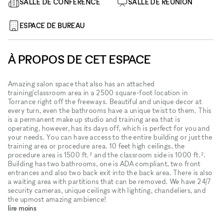
SALLE DE CONFÉRENCE
SALLE DE RÉUNION
ESPACE DE BUREAU
À PROPOS DE CET ESPACE
Amazing salon space that also has an attached
training/classroom area in a 2500 square-foot location in
Torrance right off the freeways. Beautiful and unique decor at
every turn, even the bathrooms have a unique twist to them. This
is a permanent make up studio and training area that is
operating, however, has its days off, which is perfect for you and
your needs. You can have access to the entire building or just the
training area or procedure area. 10 feet high ceilings, the
procedure area is 1500 ft.² and the classroom side is 1000 ft.².
Building has two bathrooms, one is ADA compliant, two front
entrances and also two back exit into the back area. There is also
a waiting area with partitions that can be removed. We have 24/7
security cameras, unique ceilings with lighting, chandeliers, and
the upmost amazing ambience!
lire moins