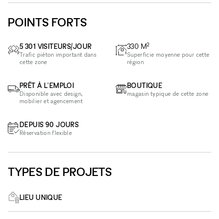
POINTS FORTS
2
5 301 VISITEURS/JOUR
330
M
Trafic piéton important dans
Superficie moyenne pour cette
cette zone
région
PRÊT À L'EMPLOI
BOUTIQUE
Disponible avec design,
magasin typique de cette zone
mobilier et agencement
DEPUIS 90 JOURS
Réservation flexible
TYPES DE PROJETS
LIEU UNIQUE