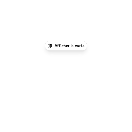
Afficher la carte
xNomad
Louer un bureau
Location Espace
Bureau Flexible à Amiens
Parcourir par type d'espace à Amiens :
Location
Galeries d'Art à Amiens
|
Location Salles De
Conférence à Amiens
|
Location Espaces
Événementiels à Amiens
|
Location Restaurants & Bars