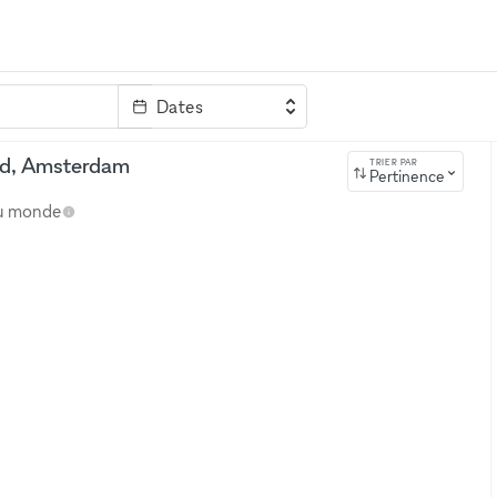
Dates
clé
ud, Amsterdam
TRIER PAR
Pertinence
au monde