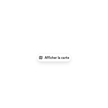
Afficher la carte
xNomad
Louer un bureau
Location Espace
Bureau Flexible à Berlin
Location Espace Bureau
Flexible à Charlottenburg, Berlin