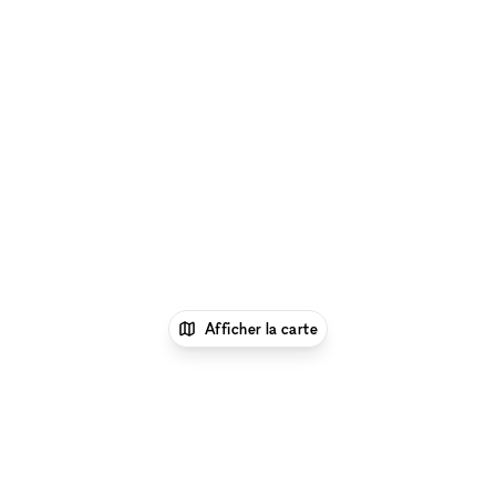
Afficher la carte
1
xNomad
Louer un local
commercial
Location Local Commercial Flexible à