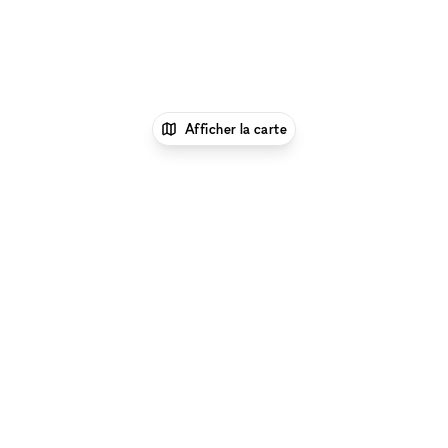
Afficher la carte
xNomad
Louer un bureau
Location Espace
Bureau Flexible à Biella
Parcourir par type d'espace à Biella :
Location Galeries
d'Art à Biella
|
Location Salles De Conférence à Biella
|
Location Espaces Événementiels à Biella
|
Location
Restaurants & Bars Éphémères à Biella
|
Location Salles
& Espaces de Réunion à Biella
|
Espace Shooting