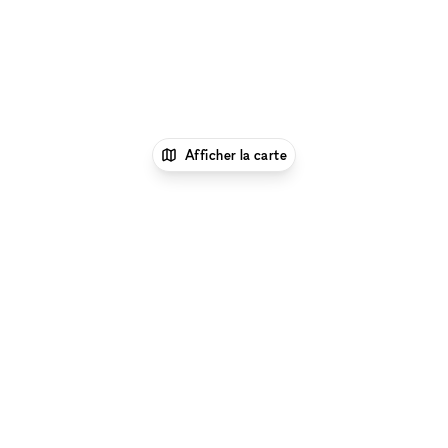
Afficher la carte
xNomad
Lieu shooting photo/video
Espace
Shooting Photo/Video à Bologne
Parcourir par type d'espace à Bologne :
Location
Galeries d'Art à Bologne
|
Location Salles De
Conférence à Bologne
|
Location Espaces
Événementiels à Bologne
|
Location Restaurants & Bars