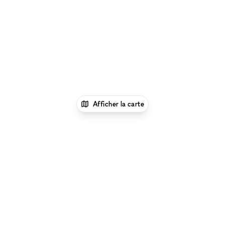
Afficher la carte
1
xNomad
Louer un bureau
Location Espace
Bureau Flexible à Colorado Springs
Parcourir par type d'espace à Colorado Springs
:
Location Galeries d'Art à Colorado Springs
|
Location