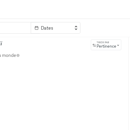
Dates
clé
ï
TRIER PAR
Pertinence
au monde