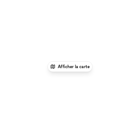
Afficher la carte
xNomad
Louer un bureau
Location Espace
Bureau Flexible à Dubai
Location Espace Bureau
Flexible à Al Nahda, Dubaï
Parcourir par type d'espace à Al Nahda, Dubaï