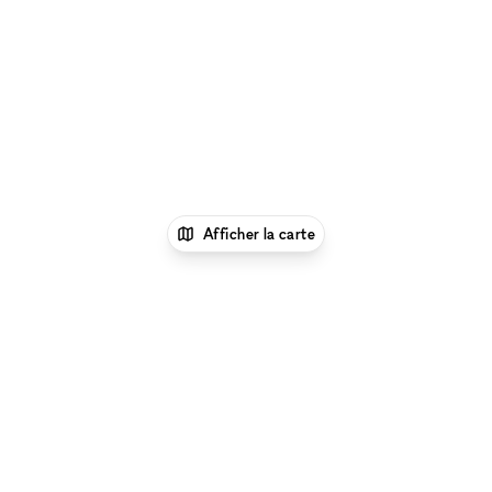
Afficher la carte
xNomad
Louer un bureau
Location Espace
Bureau Flexible à Dubai
Location Espace Bureau
Flexible à Al Quoz, Dubaï
Parcourir par type d'espace à Al Quoz, Dubaï :
Location