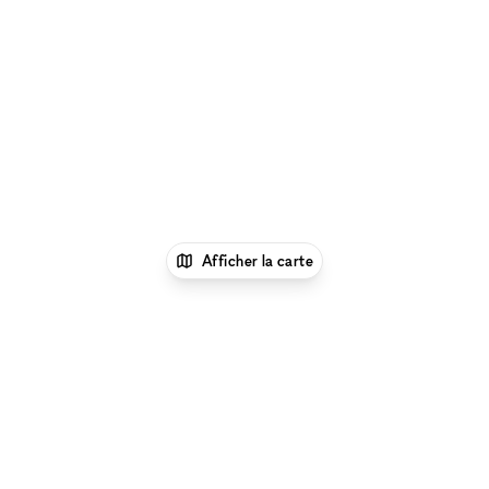
Afficher la carte
xNomad
Louer un bureau
Location Espace
Bureau Flexible à Dubai
Location Espace Bureau
Flexible à Al Sufouh, Dubaï