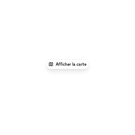
Afficher la carte
xNomad
Louer un bureau
Location Espace
Bureau Flexible à Dubai
Location Espace Bureau
Flexible à Majan, Dubaï
Parcourir par type d'espace à Majan, Dubaï :
Location